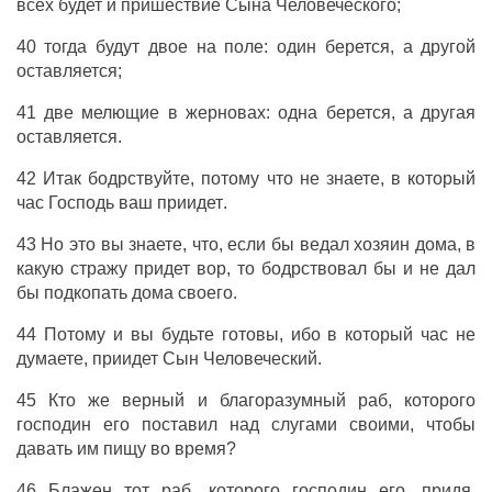
всех
будет
и
пришествие
Сына
Человеческого
;
40
тогда
будут
двое
на
поле
:
один
берется
,
а
другой
оставляется
;
41
две
мелющие
в
жерновах
:
одна
берется
,
а
другая
оставляется
.
42
Итак
бодрствуйте
, потому
что
не
знаете
, в
который
час
Господь
ваш
приидет
.
43
Но
это
вы
знаете
,
что
,
если
бы
ведал
хозяин
дома
, в
какую
стражу
придет
вор
, то
бодрствовал
бы
и
не
дал
бы
подкопать
дома
своего
.
44
Потому
и
вы
будьте
готовы
,
ибо
в
который
час
не
думаете
,
приидет
Сын
Человеческий
.
45
Кто
же
верный
и
благоразумный
раб
,
которого
господин
его
поставил
над
слугами
своими
, чтобы
давать
им
пищу
во
время
?
46
Блажен
тот
раб
,
которого
господин
его
,
придя
,