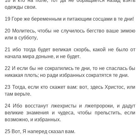
18
и
кто
на
поле
, тот да
не
обращается
назад
взять
одежды
свои
.
19
Горе
же
беременным
и
питающим
сосцами
в
те
дни
!
20
Молитесь
,
чтобы
не
случилось
бегство
ваше
зимою
или
в
субботу
,
21
ибо
тогда
будет
великая
скорбь
,
какой
не
было
от
начала
мира
доныне
,
и
не
будет
.
22
И
если
бы
не
сократились
те
дни
, то
не
спаслась
бы
никакая
плоть
;
но
ради
избранных
сократятся
те
дни
.
23
Тогда
,
если
кто
скажет
вам
:
вот
,
здесь
Христос
,
или
там
верьте
.
24
Ибо
восстанут
лжехристы
и
лжепророки
,
и
дадут
великие
знамения
и
чудеса
,
чтобы
прельстить
,
если
возможно
,
и
избранных
.
25
Вот
, Я
наперед
сказал
вам
.