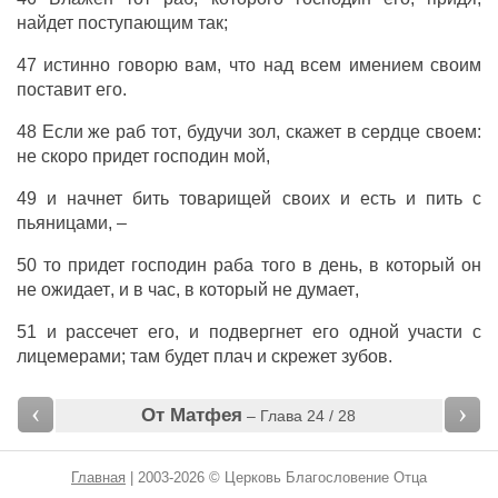
найдет
поступающим
так
;
47
истинно
говорю
вам
,
что
над
всем
имением
своим
поставит
его
.
48
Если
же
раб
тот
, будучи
зол
,
скажет
в
сердце
своем
:
не
скоро
придет
господин
мой
,
49
и
начнет
бить
товарищей
своих
и
есть
и
пить
с
пьяницами
, –
50 то
придет
господин
раба
того
в
день
, в
который
он
не
ожидает
,
и
в
час
, в
который
не
думает
,
51
и
рассечет
его
,
и
подвергнет
его
одной
участи
с
лицемерами
;
там
будет
плач
и
скрежет
зубов
.
‹
›
От Матфея
– Глава 24 / 28
Главная
| 2003-2026 © Церковь Благословение Отца