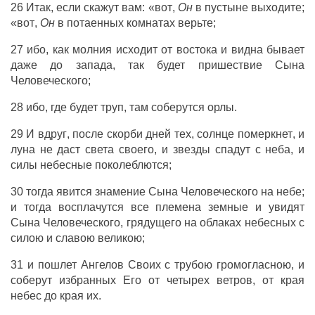
26
Итак
,
если
скажут
вам
:
«вот
,
Он
в
пустыне
выходите
;
«вот
,
Он
в
потаенных
комнатах
верьте
;
27
ибо
,
как
молния
исходит
от
востока
и
видна
бывает
даже
до
запада
,
так
будет
пришествие
Сына
Человеческого
;
28
ибо
,
где
будет
труп
,
там
соберутся
орлы
.
29
И
вдруг
,
после
скорби
дней
тех
,
солнце
померкнет
,
и
луна
не
даст
света
своего
,
и
звезды
спадут
с
неба
,
и
силы
небесные
поколеблются
;
30
тогда
явится
знамение
Сына
Человеческого
на
небе
;
и
тогда
восплачутся
все
племена
земные
и
увидят
Сына
Человеческого
,
грядущего
на
облаках
небесных
с
силою
и
славою
великою
;
31
и
пошлет
Ангелов
Своих
с
трубою
громогласною
,
и
соберут
избранных
Его
от
четырех
ветров
,
от
края
небес
до
края
их
.