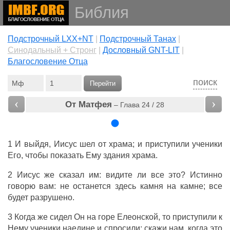
Библия
Подстрочный LXX+NT
|
Подстрочный Танах
|
Cинодальный + Стронг
|
Дословный GNT-LIT
|
Благословение Отца
поиск
Перейти
‹
›
От Матфея
– Глава 24 / 28
1
И
выйдя
,
Иисус
шел
от
храма
;
и
приступили
ученики
Его
, чтобы
показать
Ему
здания
храма
.
2
Иисус
же
сказал
им
:
видите
ли
все
это
?
Истинно
говорю
вам
:
не
останется
здесь
камня
на
камне
;
все
будет
разрушено
.
3 Когда
же
сидел
Он
на
горе
Елеонской
, то
приступили
к
Нему
ученики
наедине
и
спросили
:
скажи
нам
,
когда
это