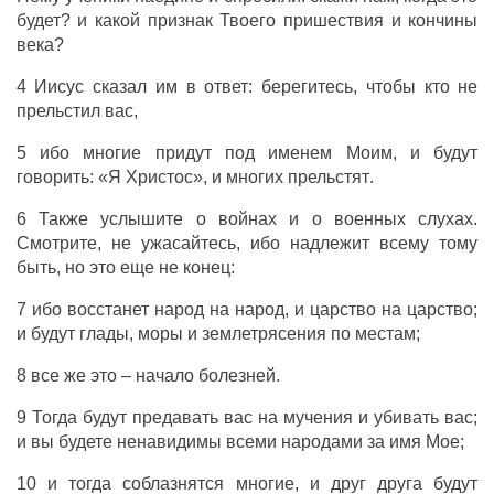
будет
?
и
какой
признак
Твоего
пришествия
и
кончины
века
?
4
Иисус
сказал
им
в
ответ
:
берегитесь
, чтобы
кто
не
прельстил
вас
,
5
ибо
многие
придут
под
именем
Моим
, и
будут
говорить
:
«Я
Христос
»,
и
многих
прельстят
.
6
Также
услышите
о
войнах
и
о
военных
слухах
.
Смотрите
,
не
ужасайтесь
,
ибо
надлежит
всему
тому
быть
,
но
это
еще
не
конец
:
7
ибо
восстанет
народ
на
народ
,
и
царство
на
царство
;
и
будут
глады
,
моры
и
землетрясения
по
местам
;
8
все
же
это
–
начало
болезней
.
9
Тогда
будут
предавать
вас
на
мучения
и
убивать
вас
;
и
вы
будете
ненавидимы
всеми
народами
за
имя
Мое
;
10
и
тогда
соблазнятся
многие
,
и
друг
друга
будут