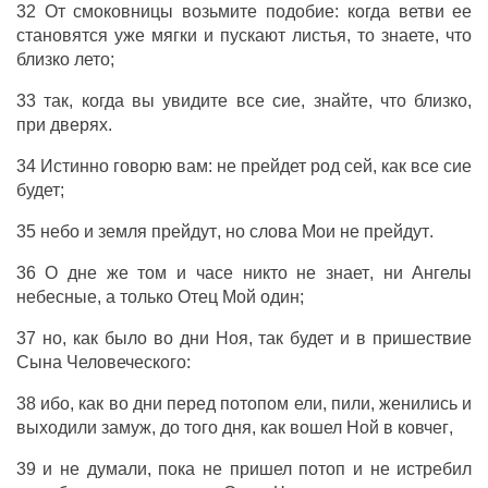
32
От
смоковницы
возьмите
подобие
:
когда
ветви
ее
становятся
уже
мягки
и
пускают
листья
, то
знаете
,
что
близко
лето
;
33
так
,
когда
вы
увидите
все
сие
,
знайте
,
что
близко
,
при
дверях
.
34
Истинно
говорю
вам
:
не
прейдет
род
сей
,
как
все
сие
будет
;
35
небо
и
земля
прейдут
,
но
слова
Мои
не
прейдут
.
36
О
дне
же
том
и
часе
никто
не
знает
,
ни
Ангелы
небесные
, а
только
Отец
Мой
один
;
37
но
,
как
было во
дни
Ноя
,
так
будет
и
в
пришествие
Сына
Человеческого
:
38
ибо
,
как
во
дни
перед
потопом
ели
,
пили
,
женились
и
выходили
замуж
,
до
того
дня
,
как
вошел
Ной
в
ковчег
,
39
и
не
думали
,
пока
не
пришел
потоп
и
не
истребил