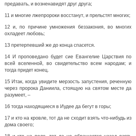
предавать
,
и
возненавидят
друг
друга
;
11
и
многие
лжепророки
восстанут
,
и
прельстят
многих
;
12
и
,
по
причине
умножения
беззакония
, во
многих
охладеет
любовь
;
13
претерпевший
же
до
конца
спасется
.
14
И
проповедано
будет
сие
Евангелие
Царствия
по
всей
вселенной
,
во
свидетельство
всем
народам
;
и
тогда
придет
конец
.
15
Итак
,
когда
увидите
мерзость
запустения
,
реченную
через
пророка
Даниила
,
стоящую
на
святом
месте
да
разумеет
, –
16
тогда
находящиеся
в
Иудее
да
бегут
в
горы
;
17 и
кто
на
кровле
, тот да
не
сходит
взять
что-нибудь
из
дома
своего
;