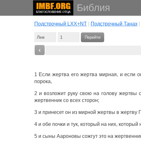
Библия
Подстрочный LXX+NT
|
Подстрочный Танах
Перейти
‹
1 Если
жертва
его
жертва
мирная
, и если 
порока
,
2 и
возложит
руку
свою на
голову
жертвы
с
жертвенник
со
всех
сторон
;
3 и
принесет
он из
мирной
жертвы
в
жертву
4 и
обе
почки
и
тук
, который на них, который
5 и
сыны
Аароновы
сожгут
это на
жертвенни