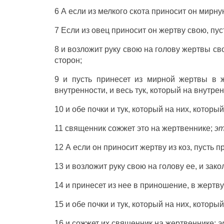
6 А если из
мелкого
скота
приносит
он
мирну
7 Если из
овец
приносит
он
жертву
свою, пус
8 и
возложит
руку
свою на
голову
жертвы
сво
сторон
;
9 и пусть
принесет
из
мирной
жертвы
в
внутренности
, и весь
тук
, который на
внутрен
10 и
обе
почки
и
тук
, который на них, которы
11
священник
сожжет
это на
жертвеннике
;
э
12 А если он
приносит
жертву
из
коз
, пусть
п
13 и
возложит
руку
свою на
голову
ее, и
зако
14 и
принесет
из нее в
приношение
, в
жертву
15 и
обе
почки
и
тук
, который на них, которы
16 и
сожжет
их
священник
на
жертвеннике
:
э