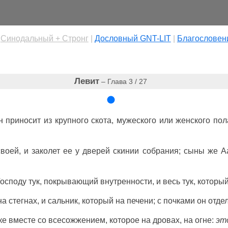
|
Cинодальный + Стронг
|
Дословный GNT-LIT
|
Благословен
Левит
– Глава 3 / 27
он
приносит
из
крупного
скота
,
мужеского
или
женского
пол
воей, и
заколет
ее у
дверей
скинии
собрания
;
сыны
же
А
Господу
тук
,
покрывающий
внутренности
, и весь
тук
, которы
 на
стегнах
, и
сальник
, который на
печени
; с
почками
он
отде
ке
вместе со
всесожжением
, которое на
дровах
, на
огне
:
эт