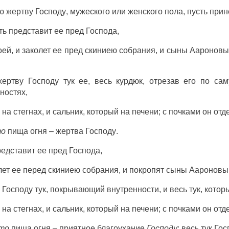
ю
жертву
Господу
,
мужеского
или
женского
пола
, пусть
прин
ть
представит
ее
пред
Господа
,
ей, и
заколет
ее
пред
скиниею
собрания
, и
сыны
Аароновы
жертву
Господу
тук
ее,
весь
курдюк
,
отрезав
его по
сам
ностях
,
й на
стегнах
, и
сальник
, который на
печени
; с
почками
он
отд
то
пища
огня
–
жертва
Господу
.
редставит
ее
пред
Господа
,
лет
ее
перед
скиниею
собрания
, и
покропят
сыны
Аароновы
Господу
тук
,
покрывающий
внутренности
, и весь
тук
, котор
й на
стегнах
, и
сальник
, который на
печени
; с
почками
он
отд
то
пища
огня
–
приятное
благоухание
Господу
; весь
тук
Гос