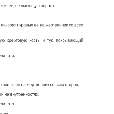
есет
ее,
не
имеющую
порока
.
покропят
кровью
ее на
жертвенник
со
всех
ую
хребтовую
кость
, и
тук
,
покрывающий
елит
это;
кровью
ее на
жертвенник
со
всех
сторон
;
ый на
внутренностях
,
елит
это
поду
.