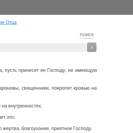
ие Отца
поиск
›
а
, пусть
принесет
ее
Господу
,
не
имеющую
ароновы
,
священники
,
покропят
кровью
на
й на
внутренностях
,
лит
это;
о
жертва
,
благоухание
,
приятное
Господу
.