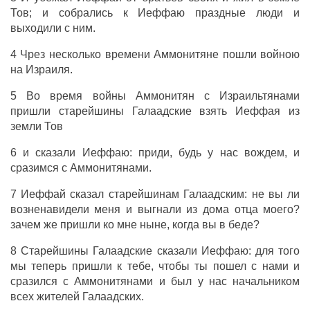
Тов
; и
собрались
к
Иеффаю
праздные
люди
и
выходили
с ним.
4 Чрез несколько
времени
Аммонитяне
пошли
войною
на
Израиля
.
5 Во
время
войны
Аммонитян
с
Израильтянами
пришли
старейшины
Галаадские
взять
Иеффая
из
земли
Тов
6 и
сказали
Иеффаю
:
приди
, будь у нас
вождем
, и
сразимся
с
Аммонитянами
.
7
Иеффай
сказал
старейшинам
Галаадским
: не вы ли
возненавидели
меня и
выгнали
из
дома
отца
моего?
зачем же
пришли
ко мне ныне, когда вы в
беде
?
8
Старейшины
Галаадские
сказали
Иеффаю
: для того
мы теперь
пришли
к тебе, чтобы ты
пошел
с нами и
сразился
с
Аммонитянами
и был у нас
начальником
всех
жителей
Галаадских
.