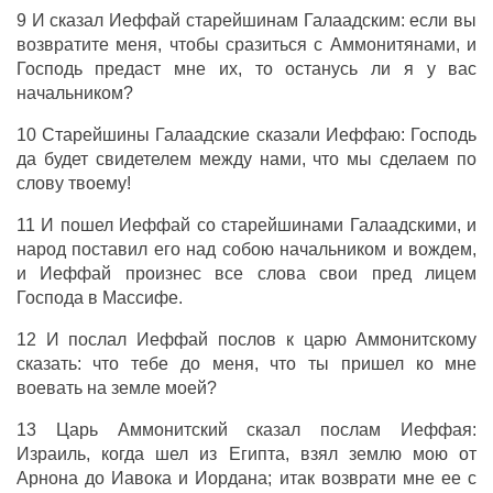
9 И
сказал
Иеффай
старейшинам
Галаадским
: если вы
возвратите
меня, чтобы
сразиться
с
Аммонитянами
, и
Господь
предаст
мне их, то останусь ли я у вас
начальником
?
10
Старейшины
Галаадские
сказали
Иеффаю
:
Господь
да будет
свидетелем
между нами, что мы
сделаем
по
слову
твоему!
11 И
пошел
Иеффай
со
старейшинами
Галаадскими
, и
народ
поставил
его над собою
начальником
и
вождем
,
и
Иеффай
произнес
все
слова
свои
пред
лицем
Господа
в
Массифе
.
12 И
послал
Иеффай
послов
к
царю
Аммонитскому
сказать
: что тебе до меня, что ты
пришел
ко мне
воевать
на
земле
моей?
13
Царь
Аммонитский
сказал
послам
Иеффая
:
Израиль
, когда
шел
из
Египта
,
взял
землю
мою от
Арнона
до
Иавока
и
Иордана
; итак
возврати
мне ее с