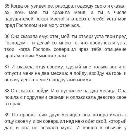
35 Когда он
увидел
ее,
разодрал
одежду
свою и
сказал
:
ах
,
дочь
моя! ты
сразила
меня; и ты в
числе
нарушителей
покоя
моего! я
отверз
о тебе
уста
мои
пред
Господом
и не
могу
отречься
.
36 Она
сказала
ему:
отец
мой! ты
отверз
уста
твои пред
Господом
– и
делай
со мною то,
что
произнесли
уста
твои,
когда
Господь
совершил
чрез тебя
отмщение
врагам
твоим
Аммонитянам
.
37 И
сказала
отцу
своему:
сделай
мне только вот
что
:
отпусти
меня на
два
месяца
; я
пойду
,
взойду
на
горы
и
оплачу
девство
мое с
подругами
моими.
38 Он
сказал
:
пойди
. И
отпустил
ее на
два
месяца
. Она
пошла
с
подругами
своими и
оплакивала
девство
свое
в
горах
.
39 По
прошествии
двух
месяцев
она
возвратилась
к
отцу
своему, и он
совершил
над нею
обет
свой, который
дал
, и она не
познала
мужа
. И вошло в
обычай
у