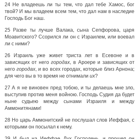
24 Не
владеешь
ли ты тем, что
дал
тебе
Хамос
,
бог
твой? И мы
владеем
всем тем, что
дал
нам в наследие
Господь
Бог
наш.
25 Разве ты
лучше
Валака
,
сына
Сепфорова
,
царя
Моавитского
?
Ссорился
ли он с
Израилем
, или
воевал
ли с ними?
26
Израиль
уже
живет
триста
лет
в
Есевоне
и в
зависящих
от него
городах
, в
Ароере
и
зависящих
от
него
городах
, и во всех
городах
, которые
близ
Арнона
;
для чего вы в то
время
не
отнимали
их
?
27 А я не
виновен
пред тобою, и ты
делаешь
мне
зло
,
выступив
против меня
войною
.
Господь
Судия
да
будет
ныне
судьею
между
сынами
Израиля
и между
Аммонитянами
!
28 Но
царь
Аммонитский
не
послушал
слов
Иеффая
, с
которыми он
посылал
к нему.
29 И был на
Иеффае
Дух
Господень
, и
прошел
он