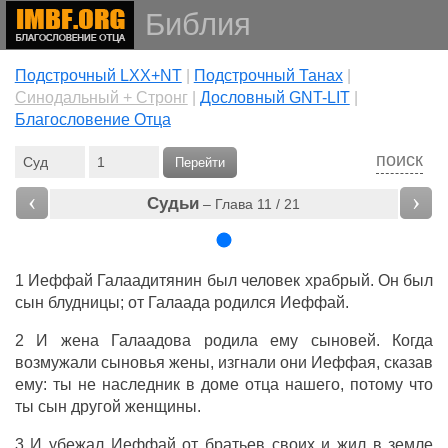
Библия
Подстрочный LXX+NT
|
Подстрочный Танах
|
Cинодальный + Стронг
|
Дословный GNT-LIT
|
Благословение Отца
поиск
Перейти
‹
›
Судьи
– Глава 11 / 21
1
Иеффай
Галаадитянин
был
человек
храбрый
. Он был
сын
блудницы
; от
Галаада
родился
Иеффай
.
2 И
жена
Галаадова
родила
ему
сыновей
. Когда
возмужали
сыновья
жены
,
изгнали
они
Иеффая
,
сказав
ему: ты не
наследник
в
доме
отца
нашего, потому что
ты
сын
другой
женщины
.
3 И
убежал
Иеффай
от
братьев
своих и
жил
в
земле