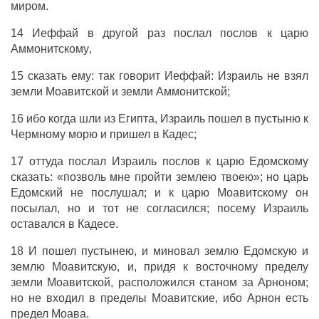
миром
.
14
Иеффай
в
другой
раз
послал
послов
к
царю
Аммонитскому
,
15
сказать
ему: так
говорит
Иеффай
:
Израиль
не
взял
земли
Моавитской
и
земли
Аммонитской
;
16 ибо когда
шли
из
Египта
,
Израиль
пошел
в
пустыню
к
Чермному
морю
и
пришел
в
Кадес
;
17 оттуда
послал
Израиль
послов
к
царю
Едомскому
сказать
: «позволь мне
пройти
землею
твоею»; но
царь
Едомский
не
послушал
; и к
царю
Моавитскому
он
посылал
, но и тот не
согласился
; посему
Израиль
оставался
в
Кадесе
.
18 И
пошел
пустынею
, и
миновал
землю
Едомскую
и
землю
Моавитскую
, и,
придя
к
восточному
пределу
земли
Моавитской
,
расположился
станом
за
Арноном
;
но не
входил
в
пределы
Моавитские
, ибо
Арнон
есть
предел
Моава
.