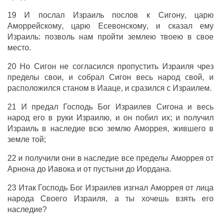
19 И
послал
Израиль
послов
к
Сигону
,
царю
Аморрейскому
,
царю
Есевонскому
, и
сказал
ему
Израиль
: позволь нам
пройти
землею
твоею
в
свое
место
.
20 Но
Сигон
не
согласился
пропустить
Израиля
чрез
пределы
свои, и
собрал
Сигон
весь
народ
свой, и
расположился
станом
в
Иааце
, и
сразился
с
Израилем
.
21 И
предал
Господь
Бог
Израилев
Сигона
и весь
народ
его в
руки
Израилю
, и он
побил
их; и
получил
Израиль
в
наследие
всю
землю
Аморрея
,
жившего
в
земле
той;
22 и
получили
они в
наследие
все
пределы
Аморрея
от
Арнона
до
Иавока
и от
пустыни
до
Иордана
.
23 Итак
Господь
Бог
Израилев
изгнал
Аморрея
от
лица
народа
Своего
Израиля
, а ты хочешь
взять
его
наследие
?