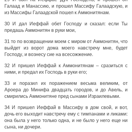
Галаад
и
Манассию
, и
прошел
Массифу
Галаадскую
, и
из
Массифы
Галаадской
пошел
к
Аммонитянам
.
30 И
дал
Иеффай
обет
Господу
и
сказал
: если Ты
предашь
Аммонитян
в
руки
мои,
31 то по
возвращении
моем с
миром
от
Аммонитян
, что
выйдет
из
ворот
дома
моего
навстречу
мне, будет
Господу
, и
вознесу
сие на
всесожжение
.
32 И
пришел
Иеффай
к
Аммонитянам
–
сразиться
с
ними, и
предал
их
Господь
в
руки
его;
33 и
поразил
их
поражением
весьма
великим
, от
Ароера
до
Минифа
двадцать
городов
, и до
Авель
, и
смирились
Аммонитяне
пред
сынами
Израилевыми
.
34 И
пришел
Иеффай
в
Массифу
в
дом
свой, и вот,
дочь
его
выходит
навстречу
ему с
тимпанами
и
ликами
:
она была у него только
одна
, и не было у него еще ни
сына
,
ни
дочери
.