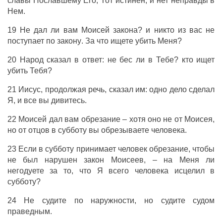
славы
Пославшему
Его
,
Тот
истинен
,
и
нет
неправды
в
Нем
.
19
Не
дал
ли
вам
Моисей
закона
?
и
никто
из
вас
не
поступает
по
закону
. За
что
ищете
убить
Меня
?
20
Народ
сказал
в
ответ
: не
бес
ли
в
Тебе
?
кто
ищет
убить
Тебя
?
21
Иисус
,
продолжая
речь
,
сказал
им
:
одно
дело
сделал
Я,
и
все
вы
дивитесь
.
22
Моисей
дал
вам
обрезание
–
хотя
оно
не
от
Моисея
,
но
от
отцов
в
субботу
вы
обрезываете
человека
.
23
Если
в
субботу
принимает
человек
обрезание
,
чтобы
не
был
нарушен
закон
Моисеев
, – на
Меня
ли
негодуете
за то,
что
Я
всего
человека
исцелил
в
субботу
?
24
Не
судите
по
наружности
,
но
судите
судом
праведным
.