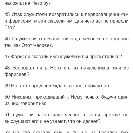
наложил
на
Него
рук
.
45
Итак
служители
возвратились
к
первосвященникам
и
фарисеям
,
и
сии
сказали
им
:
для
чего
вы
не
привели
Его
?
46
Служители
отвечали
:
никогда
человек
не
говорил
так,
как
Этот
Человек
.
47
Фарисеи
сказали
им
:
неужели
и
вы
прельстились
?
48
Уверовал
ли
в
Него
кто
из
начальников
,
или
из
фарисеев
?
49
Но
этот
народ
невежда
в
законе
,
проклят
он
.
50
Никодим
,
приходивший
к
Нему
ночью
,
будучи
один
из
них
,
говорит
им
:
51
судит
ли
закон
наш
человека
,
если
прежде
не
выслушают
его
и
не
узнают
,
что
он
делает
?
52 На
это
сказали
ему
:
и
ты
не
из
Галилеи
ли
?