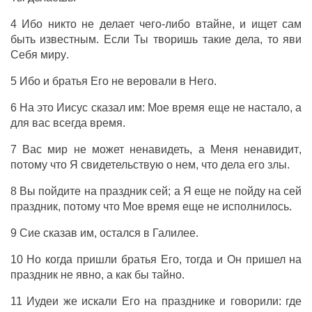
4
Ибо
никто
не
делает
чего-либо
втайне
,
и
ищет
сам
быть
известным
.
Если
Ты
творишь
такие
дела
, то
яви
Себя
миру
.
5
Ибо
и
братья
Его
не
веровали
в
Него
.
6
На
это
Иисус
сказал
им
:
Мое
время
еще
не
настало
,
а
для
вас
всегда
время
.
7
Вас
мир
не
может
ненавидеть
,
а
Меня
ненавидит
,
потому
что
Я
свидетельствую
о
нем
,
что
дела
его
злы
.
8
Вы
пойдите
на
праздник
сей
; а
Я
еще
не
пойду
на
сей
праздник
, потому
что
Мое
время
еще
не
исполнилось
.
9
Сие
сказав
им
,
остался
в
Галилее
.
10
Но
когда
пришли
братья
Его
,
тогда
и
Он
пришел
на
праздник
не
явно
,
а
как
бы
тайно
.
11
Иудеи
же
искали
Его
на
празднике
и
говорили
:
где