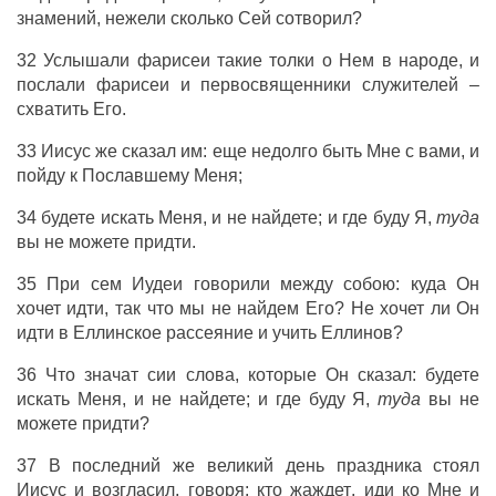
знамений
,
нежели
сколько
Сей
сотворил
?
32
Услышали
фарисеи
такие
толки
о
Нем
в
народе
,
и
послали
фарисеи
и
первосвященники
служителей
–
схватить
Его
.
33
Иисус
же
сказал
им
:
еще
недолго
быть
Мне
с
вами
,
и
пойду
к
Пославшему
Меня
;
34
будете
искать
Меня
,
и
не
найдете
;
и
где
буду
Я
,
туда
вы
не
можете
придти
.
35
При
сем
Иудеи
говорили
между
собою
:
куда
Он
хочет
идти
, так
что
мы
не
найдем
Его
?
Не
хочет
ли
Он
идти
в
Еллинское
рассеяние
и
учить
Еллинов
?
36
Что
значат
сии
слова
,
которые
Он
сказал
:
будете
искать
Меня
,
и
не
найдете
;
и
где
буду
Я
,
туда
вы
не
можете
придти
?
37
В
последний
же
великий
день
праздника
стоял
Иисус
и
возгласил
,
говоря
:
кто
жаждет
,
иди
ко
Мне
и