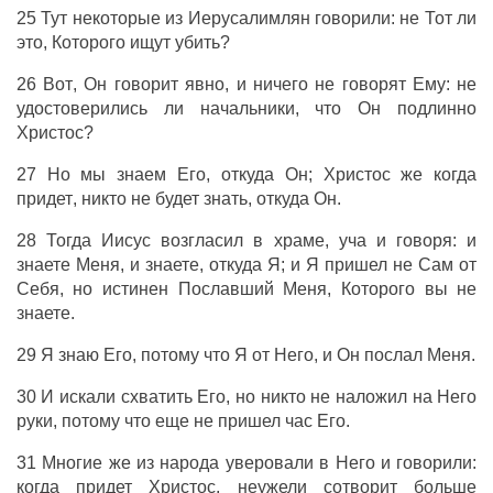
25
Тут
некоторые
из
Иерусалимлян
говорили
:
не
Тот
ли
это
,
Которого
ищут
убить
?
26
Вот
, Он
говорит
явно
,
и
ничего
не
говорят
Ему
:
не
удостоверились
ли
начальники
,
что
Он
подлинно
Христос
?
27
Но
мы
знаем
Его
,
откуда
Он
;
Христос
же
когда
придет
,
никто
не
будет
знать
,
откуда
Он
.
28
Тогда
Иисус
возгласил
в
храме
,
уча
и
говоря
:
и
знаете
Меня
,
и
знаете
,
откуда
Я
;
и
Я
пришел
не
Сам
от
Себя
,
но
истинен
Пославший
Меня
,
Которого
вы
не
знаете
.
29
Я
знаю
Его
, потому
что
Я
от
Него
,
и
Он
послал
Меня
.
30
И
искали
схватить
Его
,
но
никто
не
наложил
на
Него
руки
, потому
что
еще
не
пришел
час
Его
.
31
Многие
же
из
народа
уверовали
в
Него
и
говорили
:
когда
придет
Христос
,
неужели
сотворит
больше