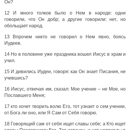
Он
?
12
И
много
толков
было
о
Нем
в
народе
:
одни
говорили
,
что
Он
добр
;
а
другие
говорили
:
нет
,
но
обольщает
народ
.
13
Впрочем
никто
не
говорил
о
Нем
явно
,
боясь
Иудеев
.
14
Но
в
половине
уже
праздника
вошел
Иисус
в
храм
и
учил
.
15
И
дивились
Иудеи
,
говоря
:
как
Он
знает
Писания
,
не
учившись
?
16
Иисус
,
отвечая
им
,
сказал
:
Мое
учение
–
не
Мое
,
но
Пославшего
Меня
;
17
кто
хочет
творить
волю
Его
, тот
узнает
о
сем
учении
,
от
Бога
ли
оно
,
или
Я
Сам
от
Себя
говорю
.
18
Говорящий
сам
от
себя
ищет
славы
себе
;
а
Кто
ищет