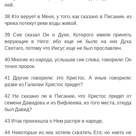
пей
.
38
Кто
верует
в
Меня
, у
того
,
как
сказано
в
Писании
,
из
чрева
потекут
реки
воды
живой
.
39
Сие
сказал
Он
о
Духе
,
Которого
имели
принять
верующие
в
Него
:
ибо
еще
не
было
на них
Духа
Святаго
, потому
что
Иисус
еще
не
был
прославлен
.
40
Многие
из
народа
,
услышав
сии
слова
,
говорили
:
Он
точно
пророк
.
41
Другие
говорили
:
это
Христос
.
А
иные
говорили
:
разве
из
Галилеи
Христос
придет
?
42
Не
сказано
ли в
Писании
,
что
Христос
придет
от
семени
Давидова
и
из
Вифлеема
, из того места,
откуда
был
Давид
?
43
Итак
произошла
о
Нем
распря
в
народе
.
44
Некоторые
из
них
хотели
схватить
Его
;
но
никто
не