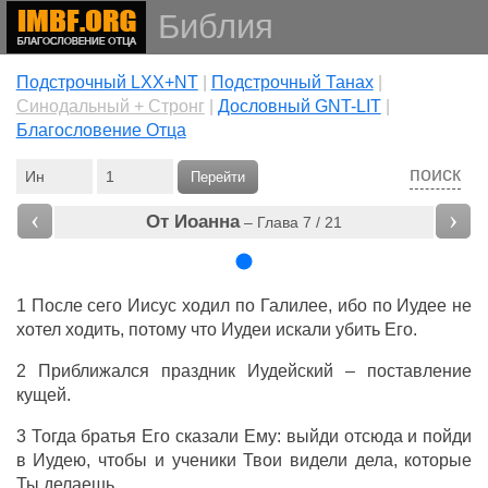
Библия
Подстрочный LXX+NT
|
Подстрочный Танах
|
Cинодальный + Стронг
|
Дословный GNT-LIT
|
Благословение Отца
поиск
Перейти
‹
›
От Иоанна
– Глава 7 / 21
1
После
сего
Иисус
ходил
по
Галилее
,
ибо
по
Иудее
не
хотел
ходить
, потому
что
Иудеи
искали
убить
Его
.
2
Приближался
праздник
Иудейский
– поставление
кущей
.
3
Тогда
братья
Его
сказали
Ему
:
выйди
отсюда
и
пойди
в
Иудею
,
чтобы
и
ученики
Твои
видели
дела
,
которые
Ты
делаешь
.