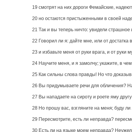
19
смотрят
на них
дороги
Фемайские
,
надеют
20 но
остаются
пристыженными
в своей
над
21 Так и вы теперь ничто:
увидели
страшное
22
Говорил
ли я:
дайте
мне, или от
достатка
в
23 и
избавьте
меня от
руки
врага
, и от
руки
м
24
Научите
меня, и я
замолчу
;
укажите
, в че
25 Как
сильны
слова
правды
! Но что
доказыв
26 Вы
придумываете
речи
для
обличения
? Н
27 Вы
нападаете
на
сироту
и
роете
яму
другу
28 Но
прошу
вас,
взгляните
на меня; буду ли
29
Пересмотрите
, есть ли
неправда
?
пересм
30
Есть
ли на
языке
моем
неправда
? Неуже