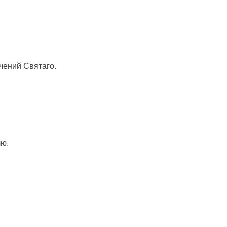
чений
Святаго
.
лю
.