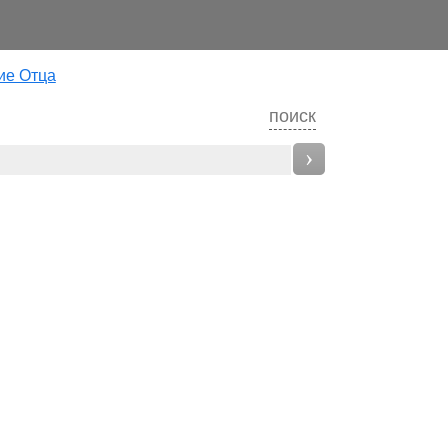
ие Отца
поиск
›