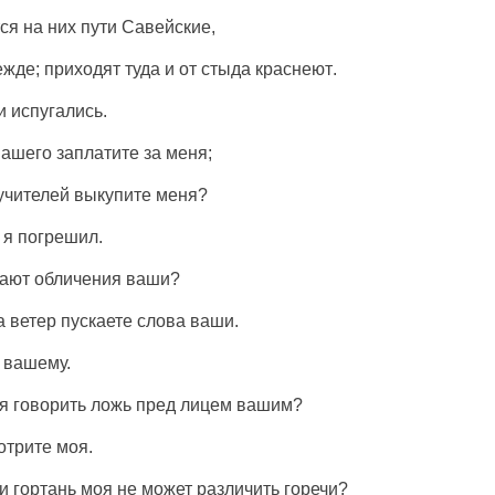
ся
на них
пути
Савейские
,
ежде
;
приходят
туда и
от
стыда
краснеют
.
и
испугались
.
ашего
заплатите
за меня;
учителей
выкупите
меня?
м я
погрешил
.
ают
обличения
ваши?
а
ветер
пускаете
слова
ваши.
вашему.
 я
говорить
ложь
пред
лицем
вашим?
отрите
моя.
ли
гортань
моя не может
различить
горечи
?