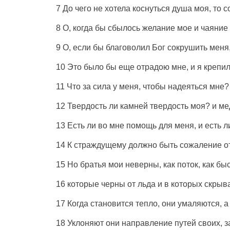
7 До чего
не
хотела
коснуться
душа
моя, то с
8 О, когда бы
сбылось
желание
мое и
чаяние
9 О, если бы
благоволил
Бог
сокрушить
меня
10 Это было бы еще
отрадою
мне, и я
крепи
11 Что за
сила
у меня, чтобы
надеяться
мне? 
12
Твердость
ли
камней
твердость
моя? и
ме
13 Есть ли во мне
помощь
для меня, и есть л
14 К
страждущему
должно быть
сожаление
о
15 Но
братья
мои
неверны
, как
поток
, как
быс
16 которые
черны
от
льда
и в которых
скрыв
17
Когда
становится
тепло
, они
умаляются
, 
18
Уклоняют
они
направление
путей
своих,
з