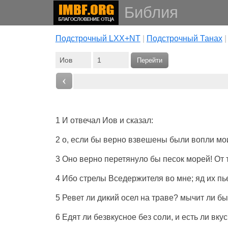
Библия
Подстрочный LXX+NT
|
Подстрочный Танах
Перейти
‹
1 И
отвечал
Иов
и
сказал
:
2 о,
если
бы
верно
взвешены
были
вопли
мои
3 Оно верно
перетянуло
бы
песок
морей
! От
4 Ибо
стрелы
Вседержителя
во мне;
яд
их
пь
5
Ревет
ли
дикий
осел
на
траве
?
мычит
ли
бы
6
Едят
ли
безвкусное
без
соли
, и
есть
ли
вкус