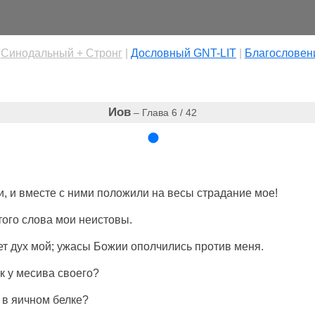
|
Cинодальный + Стронг
|
Дословный GNT-LIT
|
Благословен
Иов
– Глава 6 / 42
, и
вместе
с ними
положили
на
весы
страдание
мое!
 того
слова
мои
неистовы
.
ет
дух
мой;
ужасы
Божии
ополчились
против меня.
к
у
месива
своего?
в
яичном
белке
?