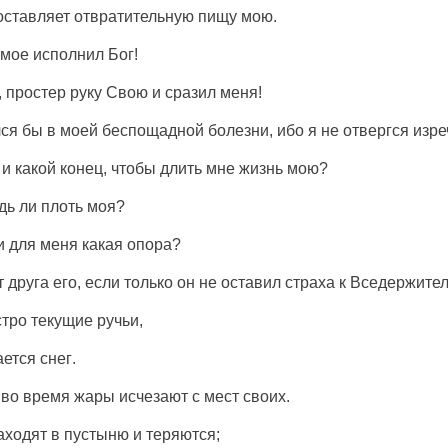
оставляет
отвратительную
пищу
мою.
мое
исполнил
Бог
!
,
простер
руку
Свою и
сразил
меня!
лся
бы в моей
беспощадной
болезни
, ибо я не
отвергся
изре
и какой
конец
, чтобы
длить
мне
жизнь
мою?
дь
ли
плоть
моя?
и для меня какая
опора
?
т
друга
его, если только он не
оставил
страха
к
Вседержите
тро
текущие
ручьи
,
ается
снег
.
а во время
жары
исчезают
с
мест
своих.
аходят
в
пустыню
и
теряются
;