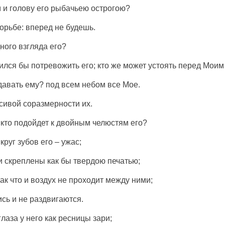
м
и
голову
его
рыбачьею
острогою
?
орьбе
:
вперед
не
будешь
.
дного
взгляда
его?
лился бы
потревожить
его; кто же может
устоять
перед Мои
давать
ему? под всем
небом
все Мое.
сивой
соразмерности
их.
 кто
подойдет
к
двойным
челюстям
его?
?
круг
зубов
его –
ужас
;
ни
скреплены
как бы
твердою
печатью
;
так что и
воздух
не
проходит
между ними;
ись
и не
раздвигаются
.
глаза
у него как
ресницы
зари
;