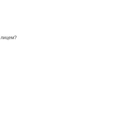
м
лицем
?