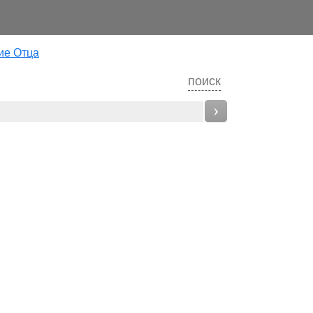
ие Отца
поиск
›