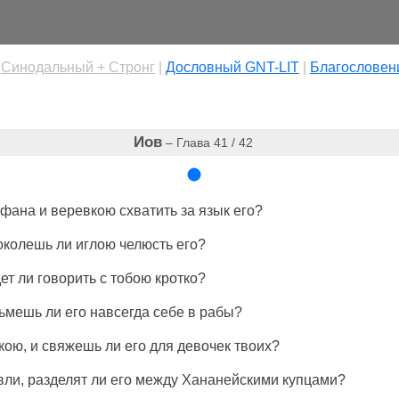
|
Cинодальный + Стронг
|
Дословный GNT-LIT
|
Благословен
Иов
– Глава 41 / 42
афана
и
веревкою
схватить
за
язык
его?
околешь
ли
иглою
челюсть
его?
дет ли
говорить
с тобою
кротко
?
зьмешь
ли его
навсегда
себе в
рабы
?
кою
, и
свяжешь
ли его для
девочек
твоих?
вли,
разделят
ли его между
Хананейскими
купцами
?