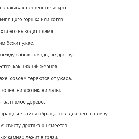
ыскакивают
огненные
искры
;
кипящего
горшка
или
котла
.
асти
его
выходит
пламя
.
им
бежит
ужас
.
между собою
твердо
, не
дрогнут
.
стко
, как
нижний
жернов
.
ахе
, совсем
теряются
от
ужаса
.
и
копье
, ни
дротик
, ни
латы
.
– за
гнилое
дерево
.
;
пращные
камни
обращаются
для него в
плеву
.
ну
;
свисту
дротика
он
смеется
.
рых
камнях
лежит
в
грязи
.