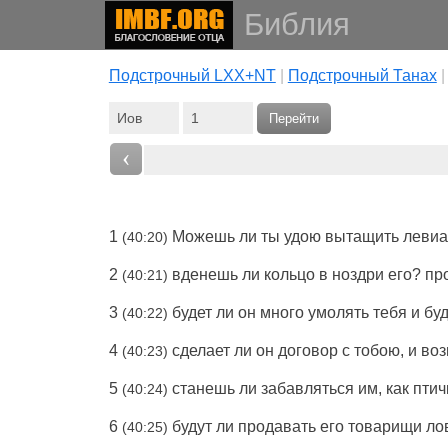
Библия
Подстрочный LXX+NT
|
Подстрочный Танах
Перейти
‹
1
Можешь ли ты
удою
вытащить
леви
(40:20)
2
вденешь
ли
кольцо
в
ноздри
его?
пр
(40:21)
3
будет
ли он
много
умолять
тебя и бу
(40:22)
4
сделает
ли он
договор
с тобою, и
во
(40:23)
5
станешь
ли
забавляться
им, как
птич
(40:24)
6
будут
ли
продавать
его
товарищи
ло
(40:25)