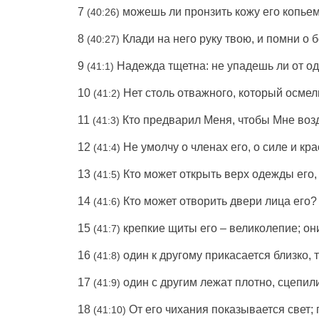
7
можешь ли
пронзить
кожу
его
копье
(40:26)
8
Клади
на него
руку
твою, и
помни
о
б
(40:27)
9
Надежда
тщетна
: не
упадешь
ли от о
(41:1)
10
Нет столь
отважного
, который осме
(41:2)
11
Кто
предварил
Меня, чтобы Мне
воз
(41:3)
12
Не
умолчу
о
членах
его, о
силе
и
кра
(41:4)
13
Кто может
открыть
верх
одежды
его,
(41:5)
14
Кто может
отворить
двери
лица
его
(41:6)
15
крепкие
щиты
его –
великолепие
; о
(41:7)
16
один
к
другому
прикасается
близко
, 
(41:8)
17
один
с
другим
лежат
плотно
,
сцепил
(41:9)
18
От его
чихания
показывается
свет
;
(41:10)