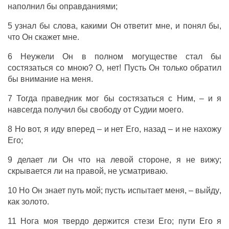
наполнил
бы
оправданиями
;
5
узнал
бы
слова
, какими Он
ответит
мне, и
понял
бы,
что Он
скажет
мне.
6 Неужели Он в
полном
могуществе
стал
бы
состязаться
со мною? О, нет! Пусть Он только
обратил
бы внимание на меня.
7 Тогда
праведник
мог бы
состязаться
с Ним, – и я
навсегда
получил
бы
свободу
от
Судии
моего.
8 Но вот, я
иду
вперед
– и нет Его,
назад
– и не
нахожу
Его;
9
делает
ли Он что на
левой
стороне, я не
вижу
;
скрывается
ли на
правой
, не
усматриваю
.
10 Но Он
знает
путь
мой; пусть
испытает
меня, – выйду
,
как
золото
.
11
Нога
моя
твердо
держится
стези
Его;
пути
Его я