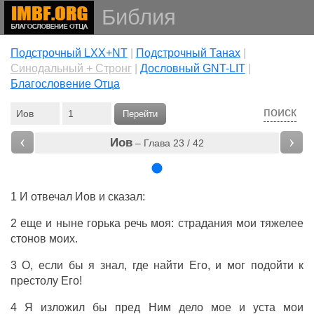
Библия
Подстрочный LXX+NT
|
Подстрочный Танах
|
Cинодальный + Стронг
|
Дословный GNT-LIT
|
Благословение Отца
поиск
Перейти
‹
›
Иов
– Глава 23 / 42
1 И
отвечал
Иов
и
сказал
:
2 еще и ныне
горька
речь
моя:
страдания
мои
тяжелее
стонов
моих.
3 О, если бы я
знал
, где
найти
Его, и мог
подойти
к
престолу
Его!
4 Я
изложил
бы
пред
Ним
дело
мое и
уста
мои