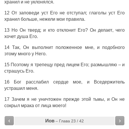
хранил
и не
уклонялся
.
12 От
заповеди
уст
Его не
отступал
;
глаголы
уст
Его
хранил
больше, нежели мои
правила
.
13 Но Он
тверд
; и кто
отклонит
Его? Он
делает
, чего
хочет
душа
Его.
14 Так, Он
выполнит
положенное
мне, и
подобного
этому
много
у Него.
15 Поэтому я
трепещу
пред
лицем
Его;
размышляю
– и
страшусь
Его.
16
Бог
расслабил
сердце
мое, и
Вседержитель
устрашил
меня.
17 Зачем я не
уничтожен
прежде этой
тьмы
, и Он не
сокрыл
мрака
от
лица
моего!
‹
›
Иов
– Глава 23 / 42