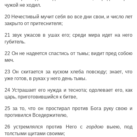
чужой
не
ходил
.
20
Нечестивый
мучит
себя во все
дни
свои, и
число
лет
закрыто
от
притеснителя
;
21
звук
ужасов
в
ушах
его; среди
мира
идет
на него
губитель
.
22 Он не
надеется
спастись
от
тьмы
;
видит
пред собою
меч
.
23 Он
скитается
за куском
хлеба
повсюду;
знает
, что
уже
готов
, в
руках
у него
день
тьмы
.
24
Устрашает
его
нужда
и
теснота
;
одолевает
его, как
царь
,
приготовившийся
к
битве
,
25 за то, что он
простирал
против
Бога
руку
свою и
противился
Вседержителю
,
26
устремлялся
против Него с
гордою
выею
, под
толстыми
щитами
своими;