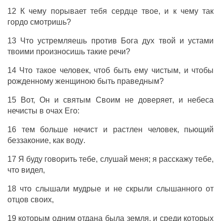
12 К чему
порывает
тебя
сердце
твое, и к чему так
гордо
смотришь
?
13 Что
устремляешь
против
Бога
дух
твой и
устами
твоими
произносишь
такие
речи
?
14 Что такое
человек
, чтоб
быть
ему
чистым
, и чтобы
рожденному
женщиною
быть
праведным
?
15 Вот, Он и
святым
Своим не
доверяет
, и
небеса
нечисты
в
очах
Его:
16 тем больше
нечист
и
растлен
человек
,
пьющий
беззаконие
, как
воду
.
17 Я
буду
говорить
тебе,
слушай
меня; я
расскажу
тебе,
что
видел
,
18 что
слышали
мудрые
и не
скрыли
слышанного от
отцов
своих,
19 которым одним
отдана
была
земля
, и
среди
которых