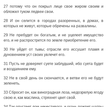
27 потому что он
покрыл
лице
свое
жиром
своим и
обложил
туком
лядвеи
свои.
28 И он
селится
в
городах
разоренных
, в
домах
, в
которых не
живут
, которые
обречены
на
развалины
.
29 Не
пребудет
он
богатым
, и не
уцелеет
имущество
его, и не
распрострется
по
земле
приобретение
его.
30 Не
уйдет
от
тьмы
;
отрасли
его
иссушит
пламя
и
дуновением
уст
своих
увлечет
его.
31 Пусть не
доверяет
суете
заблудший
, ибо
суета
будет
и
воздаянием
ему.
32
Не
в свой
день
он
скончается
, и
ветви
его не будут
зеленеть
.
33
Сбросит
он, как
виноградная
лоза
, недозрелую
ягоду
свою и, как
маслина
,
стряхнет
цвет
свой.
34 Так
опустеет
дом
нечестивого
, и
огонь
пожрет
шатры