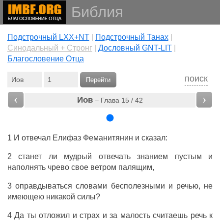
Библия
Подстрочный LXX+NT
|
Подстрочный Танах
|
Cинодальный + Стронг
|
Дословный GNT-LIT
|
Благословение Отца
поиск
Перейти
‹
›
Иов
– Глава 15 / 42
1 И
отвечал
Елифаз
Феманитянин
и
сказал
:
2 станет ли
мудрый
отвечать
знанием
пустым
и
наполнять
чрево
свое
ветром
палящим
,
3
оправдываться
словами
бесполезными
и
речью
, не
имеющею
никакой
силы
?
4 Да ты
отложил
и
страх
и
за
малость
считаешь
речь
к