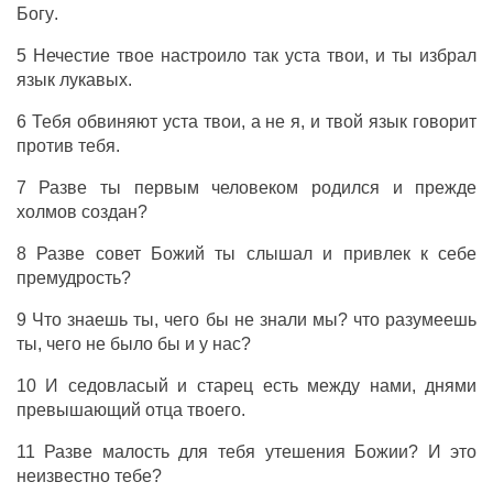
Богу
.
5
Нечестие
твое
настроило
так
уста
твои, и ты
избрал
язык
лукавых
.
6 Тебя
обвиняют
уста
твои, а не я, и твой
язык
говорит
против тебя.
7 Разве ты
первым
человеком
родился
и
прежде
холмов
создан
?
8 Разве
совет
Божий
ты
слышал
и
привлек
к себе
премудрость
?
9 Что
знаешь
ты, чего бы не знали
мы
? что
разумеешь
ты, чего не было бы и у нас?
10 И
седовласый
и
старец
есть между нами,
днями
превышающий
отца
твоего.
11 Разве
малость
для тебя
утешения
Божии
? И это
неизвестно
тебе?