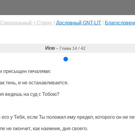
|
Cинодальный + Стронг
|
Дословный GNT-LIT
|
Благословен
Иов
– Глава 14 / 42
и
пресыщен
печалями
:
как
тень
, и не
останавливается
.
ня
ведешь
на
суд
с Тобою?
в
его у Тебя, если Ты
положил
ему
предел
, которого он не
пе
оле не
окончит
, как
наемник
,
дня
своего.