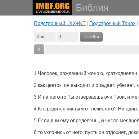
Библия
Подстрочный LXX+NT
|
Подстрочный Танах
Перейти
‹
1
Человек
,
рожденный
женою
,
краткодневен
2 как
цветок
, он
выходит
и
опадает
;
убегает
, 
3 И на него-то Ты
отверзаешь
очи
Твои, и ме
4 Кто
родится
чистым
от
нечистого
? Ни
один
.
5
Если
дни
ему
определены
, и
число
месяце
6 то
уклонись
от него: пусть он
отдохнет
, док