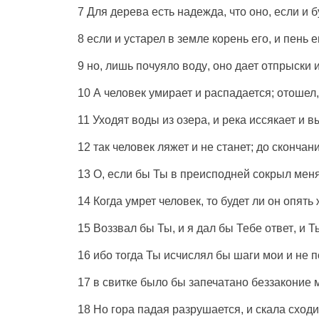
7 Для
дерева
есть
надежда
, что оно, если и
б
8 если и
устарел
в
земле
корень
его, и
пень
е
9 но, лишь
почуяло
воду
, оно
дает
отпрыски
10 А
человек
умирает
и
распадается
;
отошел
11
Уходят
воды
из
озера
, и
река
иссякает
и
в
12 так
человек
ляжет
и не
станет
; до
скончан
13 О, если бы Ты в
преисподней
сокрыл
мен
14 Когда
умрет
человек
, то
будет
ли он опять
15
Воззвал
бы Ты, и я
дал
бы Тебе
ответ
, и 
16 ибо тогда Ты
исчислял
бы
шаги
мои и не
п
17 в
свитке
было бы
запечатано
беззаконие
м
18
Но
гора
падая
разрушается
, и
скала
сходи