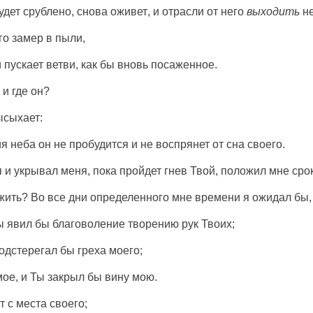
удет
срублено
,
снова
оживет
, и
отрасли
от него
выходить
н
го
замер
в
пыли
,
и
пускает
ветви
, как бы
вновь
посаженное
.
, и где он?
ысыхает
:
ия
неба
он не
пробудится
и не
воспрянет
от
сна
своего.
я и
укрывал
меня, пока
пройдет
гнев
Твой,
положил
мне
сро
жить
? Во все
дни
определенного мне
времени
я
ожидал
бы,
Ты
явил
бы
благоволение
творению
рук
Твоих;
одстерегал
бы
греха
моего;
ое, и Ты
закрыл
бы
вину
мою.
т
с
места
своего;