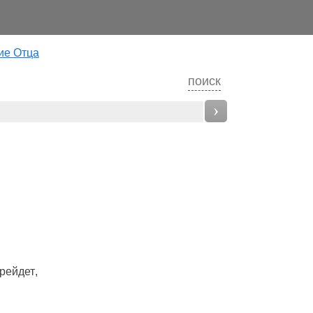
ие Отца
поиск
›
рейдет
,