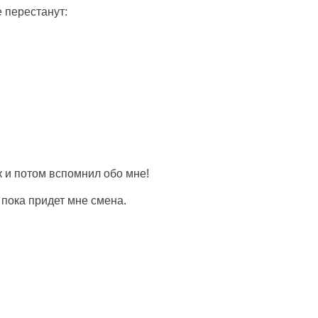
е
перестанут
:
к
и потом
вспомнил
обо мне!
 пока
придет
мне
смена
.