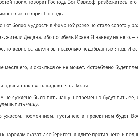
остей
твоих,
говорит
Господь
Бог
Саваоф
;
разбежитесь
,
кто
ммоновых
,
говорит
Господь
.
ве нет более
мудрости
в
Фемане
?
разве
не
стало
совета
у
ра
ах
,
жители
Дедана
, ибо
погибель
Исава
Я
наведу
на
него, –
бе, то верно
оставили
бы несколько
недобранных
ягод
. И е
ые
места
его, и
скрыться
он не
может
.
Истреблено
будет
пле
 и
вдовы
твои пусть
надеются
на Меня.
рым не
суждено
было
пить
чашу
,
непременно
будут
пить
ее, 
удешь
пить
чашу
.
то
ужасом
,
посмеянием
,
пустынею
и
проклятием
будет
Во
н
к
народам
сказать:
соберитесь
и
идите
против него, и
подн