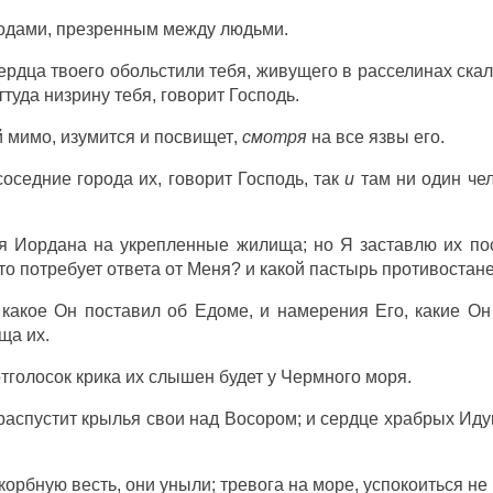
одами
,
презренным
между
людьми
.
ердца
твоего
обольстили
тебя,
живущего
в
расселинах
ска
оттуда
низрину
тебя,
говорит
Господь
.
й
мимо
,
изумится
и
посвищет
,
смотря
на все
язвы
его.
соседние
города их,
говорит
Господь
, так
и
там ни один
че
я
Иордана
на
укрепленные
жилища
; но Я
заставлю
их
по
кто
потребует
ответа
от Меня? и какой
пастырь
противостане
, какое Он
поставил
об
Едоме
, и
намерения
Его, какие О
ща
их.
тголосок
крика
их
слышен
будет
у
Чермного
моря
.
распустит
крылья
свои над
Восором
; и
сердце
храбрых
Иду
корбную
весть
, они
уныли
;
тревога
на
море
,
успокоиться
не