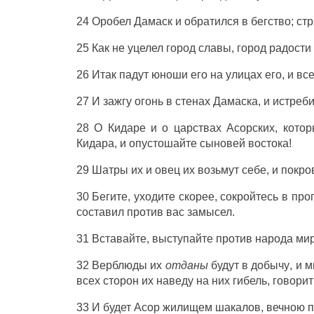
24
Оробел
Дамаск
и
обратился
в
бегство
;
стр
25 Как не
уцелел
город
славы
,
город
радости
26 Итак
падут
юноши
его на
улицах
его, и вс
27 И
зажгу
огонь
в
стенах
Дамаска
, и
истреби
28 О
Кидаре
и о
царствах
Асорских
, кото
Кидара
, и
опустошайте
сыновей
востока
!
29
Шатры
их и
овец
их
возьмут
себе, и
покро
30
Бегите
,
уходите
скорее
,
сокройтесь
в
про
составил
против вас
замысел
.
31
Вставайте
,
выступайте
против
народа
ми
32
Верблюды
их
отданы
будут в
добычу
, и
м
всех
сторон
их
наведу
на них
гибель
,
говорит
33 И будет
Асор
жилищем
шакалов
,
вечною