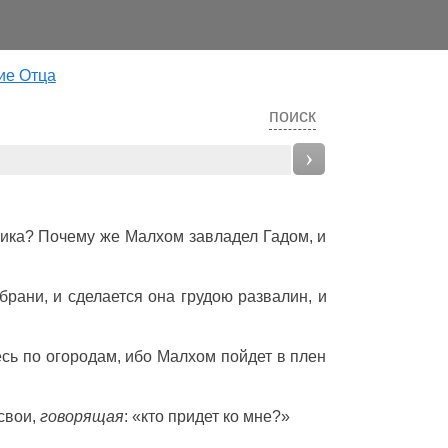
ие Отца
поиск
›
ика
? Почему же
Малхом
завладел
Гадом
, и
брани
, и сделается она
грудою
развалин
, и
есь
по
огородам
, ибо
Малхом
пойдет
в
плен
свои,
говорящая
: «кто
придет
ко мне?»