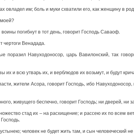
ах
овладел
им;
боль
и
муки
схватили
его, как женщину в
род
моей?
е
воины
погибнут
в тот
день
,
говорит
Господь
Саваоф
.
т
чертоги
Венадада
.
рые
поразил
Навуходоносор
,
царь
Вавилонский
, так
говор
вы
их и всю
утварь
их, и
верблюдов
их
возьмут
, и
будут
крич
пасти
,
жители
Асора
,
говорит
Господь
, ибо
Навуходоносор
,
рного
,
живущего
беспечно
,
говорит
Господь
; ни
дверей
, ни
з
ножество
стад
их – на
расхищение
; и
рассею
их по всем
ве
Господь
.
пустынею
;
человек
не
будет
жить
там, и
сын
человеческий
н