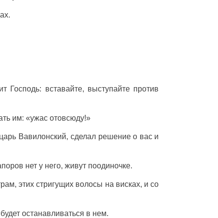
ах
.
ит
Господь
:
вставайте
,
выступайте
против
ать
им:
«ужас
отовсюду
!»
царь
Вавилонский
,
сделал
решение
о вас и
апоров
нет у него,
живут
поодиночке
.
трам
, этих
стригущих
волосы на
висках
, и
со
е
будет
останавливаться
в нем.