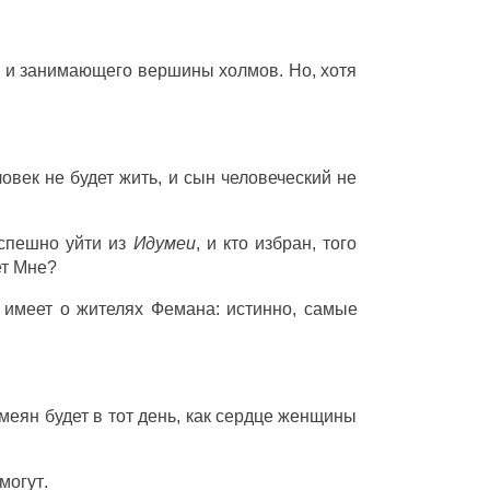
л
и
занимающего
вершины
холмов
. Но, хотя
ловек
не
будет
жить
, и
сын
человеческий
не
спешно
уйти
из
Идумеи
, и кто
избран
, того
т
Мне?
н
имеет
о
жителях
Фемана
: истинно,
самые
меян
будет в тот
день
, как
сердце
женщины
могут
.