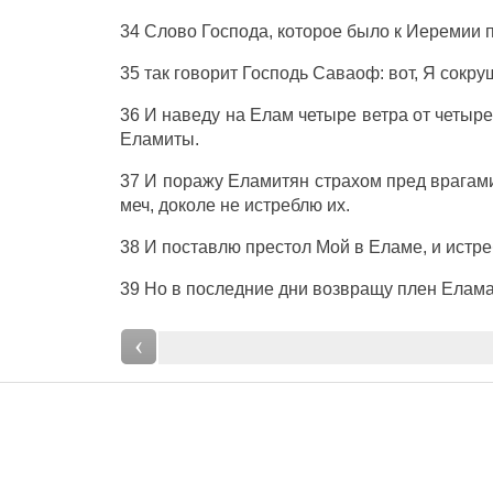
34
Слово
Господа
, которое было к
Иеремии
35 так
говорит
Господь
Саваоф
: вот, Я
сокру
36 И
наведу
на
Елам
четыре
ветра
от
четыре
Еламиты
.
37 И
поражу
Еламитян
страхом
пред
врагам
меч
, доколе не
истреблю
их.
38 И
поставлю
престол
Мой в
Еламе
, и
истр
39 Но в
последние
дни
возвращу
плен
Елам
‹