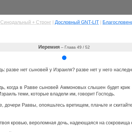
|
Cинодальный + Стронг
|
Дословный GNT-LIT
|
Благословен
Иеремия
– Глава 49 / 52
дь
: разве нет
сыновей
у
Израиля
? разве нет у него
наследн
дь
, когда в
Равве
сыновей
Аммоновых
слышен
будет
крик
Израиль
теми, которые
владели
им,
говорит
Господь
.
е
,
дочери
Раввы
,
опояшьтесь
вретищем
,
плачьте
и
скитайт
твоя кровью,
вероломная
дочь
,
надеющаяся
на
сокровища