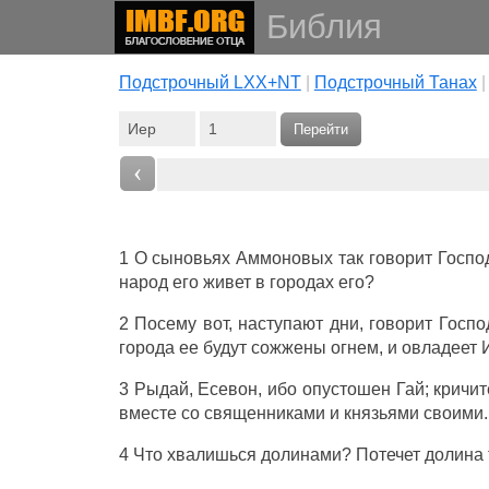
Библия
Подстрочный LXX+NT
|
Подстрочный Танах
Перейти
‹
1 О
сыновьях
Аммоновых
так
говорит
Госпо
народ
его
живет
в
городах
его?
2 Посему вот,
наступают
дни
,
говорит
Госпо
города
ее
будут
сожжены
огнем
, и
овладеет
3
Рыдай
,
Есевон
, ибо
опустошен
Гай
;
кричит
вместе
со
священниками
и
князьями
своими.
4 Что
хвалишься
долинами
?
Потечет
долина