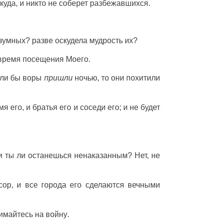
куда
, и никто не
соберет
разбежавшихся
.
зумных
? разве
оскудела
мудрость
их?
 время
посещения
Моего.
сли бы
воры
пришли
ночью
, то они
похитили
мя
его, и
братья
его и
соседи
его; и не будет
и ты ли
останешься
ненаказанным
? Нет, не
сор
, и все
города
его сделаются
вечными
имайтесь
на
войну
.