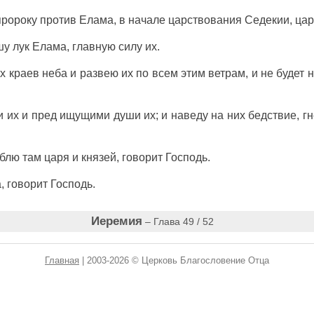
пророку
против
Елама
, в
начале
царствования
Седекии
,
цар
шу
лук
Елама
,
главную
силу
их.
х
краев
неба
и
развею
их по всем этим
ветрам
, и не будет
н
и
их и
пред
ищущими
души
их; и
наведу
на них
бедствие
,
г
еблю
там
царя
и
князей
,
говорит
Господь
.
а
,
говорит
Господь
.
Иеремия
– Глава 49 / 52
Главная
| 2003-2026 © Церковь Благословение Отца