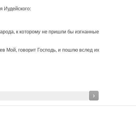
я
Иудейского
:
арода
, к которому не
пришли
бы
изгнанные
нев
Мой,
говорит
Господь
, и
пошлю
вслед
их
›