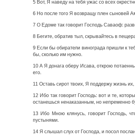
5 Вот, Я
наведу
на тебя
ужас
со всех
окрестн
6 Но
после
того Я
возвращу
плен
сыновей
А
7 О
Едоме
так
говорит
Господь
Саваоф
: раз
8
Бегите
,
обратив
тыл
,
скрывайтесь
в
пещер
9 Если бы
обиратели
винограда
пришли
к те
бы, сколько им
нужно
.
10 А Я
донага
оберу
Исава
,
открою
потаенн
его.
11
Оставь
сирот
твоих, Я
поддержу
жизнь
их,
12 Ибо так
говорит
Господь
: вот и те, кото
останешься
ненаказанным
, но
непременно
б
13 Ибо Мною
клянусь
,
говорит
Господь
, ч
пустынями
.
14 Я
слышал
слух
от
Господа
, и
посол
посла