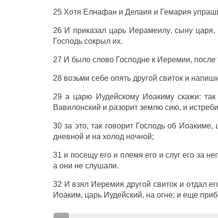
25 Хотя
Елнафан
и
Делаия
и
Гемария
упраш
26 И
приказал
царь
Иерамеилу
,
сыну
царя
,
Господь
сокрыл
их.
27 И было
слово
Господне
к
Иеремии
,
после
28
возьми
себе
опять
другой
свиток
и
напиш
29 а
царю
Иудейскому
Иоакиму
скажи
: та
Вавилонский
и
разорит
землю
сию, и
истреби
30 за это, так
говорит
Господь
об
Иоакиме
,
дневной
и на
холод
ночной
;
31 и
посещу
его и
племя
его и
слуг
его за
не
а они не
слушали
.
32 И
взял
Иеремия
другой
свиток
и
отдал
ег
Иоаким
,
царь
Иудейский
, на
огне
; и еще
приб