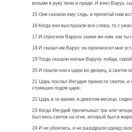
возьми
в
руку
твою и
приди
. И
взял
Варух
,
с
15 Они
сказали
ему:
сядь
, и
прочитай
нам
вс
16 Когда они
выслушали
все
слова
, то с
ужа
17 И
спросили
Варуха
:
скажи
же нам, как ты
18 И
сказал
им
Варух
: он
произносил
мне
ус
19 Тогда
сказали
князья
Варуху
:
пойди
,
скрой
20 И
пошли
они к
царю
во
дворец
, а
свиток
о
21
Царь
послал
Иегудия
принести
свиток
, и
стоявших
подле
царя
.
22
Царь
в то время, в
девятом
месяце
,
сидел
23 Когда
Иегудий
прочитывал
три
или
четыр
был
весь
свиток
на
огне
, который был в
жаро
24 И не
убоялись
, и не
разодрали
одежд
свои