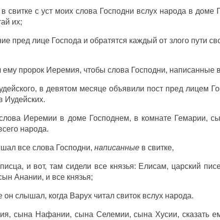
 в
свитке
с
уст
моих
слова
Господни
вслух
народа
в
доме
тай
их;
ние
пред
лице
Господа
и
обратятся
каждый
от
злого
пути
сво
л
ему
пророк
Иеремия
, чтобы
слова
Господни
, написанные 
удейского
, в
девятом
месяце
объявили
пост
пред
лицем
Го
в
Иудейских
.
слова
Иеремии
в
доме
Господнем
, в
комнате
Гемарии
,
с
всего
народа
.
ышал
все
слова
Господни
,
написанные
в
свитке
,
писца
, и вот, там
сидели
все
князья
:
Елисам
, царский
пис
сын
Анании
, и все
князья
;
е он
слышал
, когда
Варух
читал
свиток
вслух
народа
.
дия
,
сына
Нафании
,
сына
Селемии
,
сына
Хусии
,
сказать
ем