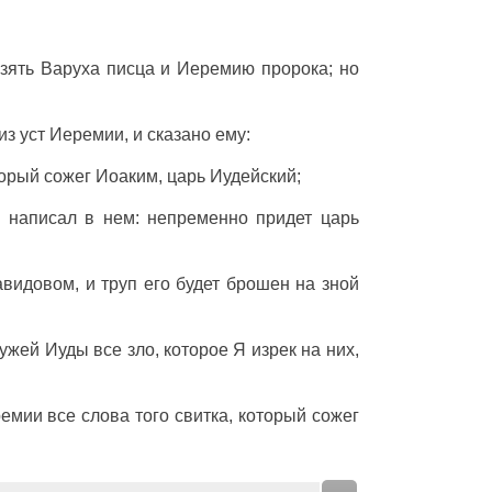
зять
Варуха
писца
и
Иеремию
пророка
; но
из
уст
Иеремии
, и
сказано
ему:
торый
сожег
Иоаким
,
царь
Иудейский
;
ы
написал
в нем:
непременно
придет
царь
авидовом
, и
труп
его
будет
брошен
на
зной
ужей
Иуды
все
зло
, которое Я
изрек
на них,
емии
все
слова
того
свитка
, который
сожег