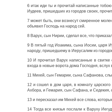
6 итак
иди
ты и
прочитай
написанные
тобою
Иудеев
,
пришедших
из
городов
своих,
прочи
7 может быть, они
вознесут
смиренное
моле
объявил
Господь
на
народ
сей.
8
Варух
,
сын
Нирии
,
сделал
все, что
приказа
9 В
пятый
год
Иоакима
,
сына
Иосии
,
царя
И
народу
,
пришедшему
в
Иерусалим
из
городо
10 И
прочитал
Варух
написанные в
свитке
входа
в
новые
ворота
дома
Господня
,
вслух
11
Михей
,
сын
Гемарии
,
сына
Сафанова
,
сл
12 и
сошел
в
дом
царя
, в
комнату
царского
Ахбора
, и
Гемария
,
сын
Сафана
, и
Седекия
,
13 и
пересказал
им
Михей
все
слова
, которы
14 Тогда все
князья
послали
к
Варуху
Иегу