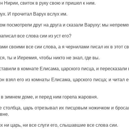
ын
Нирии
,
свиток
в
руку
свою и
пришел
к ним.
лух
. И
прочитал
Варух
вслух
им.
сом
посмотрели
друг
на
друга
и
сказали
Варуху
: мы
непреме
написал
все
слова
сии из
уст
его?
тами
своими все сии
слова
, а я
чернилами
писал
их в этот
св
ся
, ты и
Иеремия
, чтобы
никто
не
знал
,
где
вы.
ставили
в
комнате
Елисама
, царского
писца
, и
пересказали
 он
взял
его из
комнаты
Елисама
, царского
писца
; и
читал
е
в
зимнем
доме
, и
перед
ним
горела
жаровня
.
е
столбца
,
царь
отрезывал
их
писцовым
ножичком
и
броса
вне
.
х ни
царь
, ни все
слуги
его,
слышавшие
все
слова
сии.