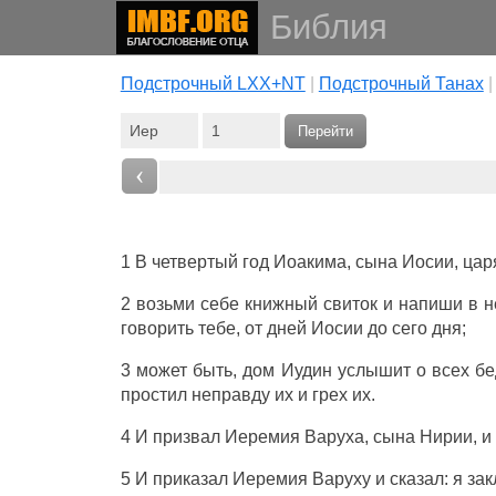
Библия
Подстрочный LXX+NT
|
Подстрочный Танах
Перейти
‹
1 В
четвертый
год
Иоакима
,
сына
Иосии
,
цар
2
возьми
себе
книжный
свиток
и
напиши
в н
говорить
тебе, от
дней
Иосии
до сего
дня
;
3 может быть,
дом
Иудин
услышит
о всех
бе
простил
неправду
их и
грех
их.
4 И
призвал
Иеремия
Варуха
,
сына
Нирии
, и
5 И
приказал
Иеремия
Варуху
и
сказал
: я
за