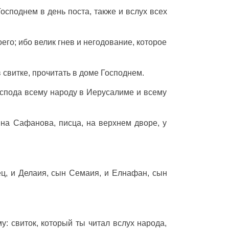
Господнем
в
день
поста
, также и
вслух
всех
его; ибо
велик
гнев
и
негодование
, которое
в
свитке
,
прочитать
в
доме
Господнем
.
спода
всему
народу
в
Иерусалиме
и всему
ына
Сафанова
,
писца
, на
верхнем
дворе
, у
ец
, и
Делаия
,
сын
Семаия
, и
Елнафан
,
сын
у:
свиток
, который ты
читал
вслух
народа
,