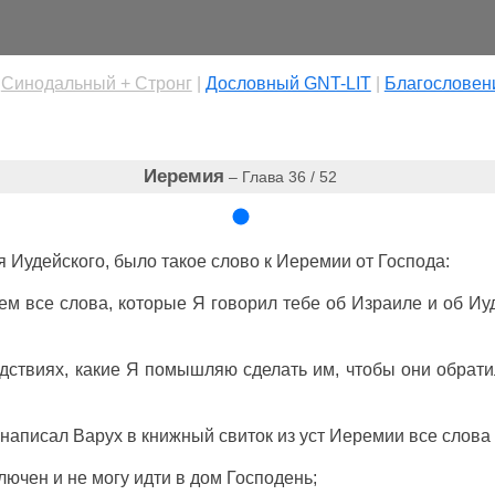
|
Cинодальный + Стронг
|
Дословный GNT-LIT
|
Благословен
Иеремия
– Глава 36 / 52
я
Иудейского
, было такое
слово
к
Иеремии
от
Господа
:
ем все
слова
, которые Я
говорил
тебе об
Израиле
и об
Иу
дствиях
, какие Я
помышляю
сделать
им, чтобы они
обрати
написал
Варух
в
книжный
свиток
из
уст
Иеремии
все
слова
ключен
и не
могу
идти
в
дом
Господень
;