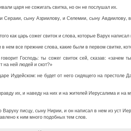
ивали
царя
не
сожигать
свитка
, но он не
послушал
их.
 и
Сераии
,
сыну
Азриилову
, и
Селемии
,
сыну
Авдиилову
,
в
того как
царь
сожег
свиток
и
слова
, которые
Варух
написал
и
в нем все
прежние
слова
, какие были в
первом
свитке
, ко
к
говорит
Господь
: ты
сожег
свиток
сей,
сказав
: «зачем т
т
на ней
людей
и
скот
?»
царе
Иудейском
: не будет от него
сидящего
на
престоле
Д
правду
их, и
наведу
на них и на
жителей
Иерусалима
и на
м
о
Варуху
писцу
,
сыну
Нирии
, и он
написал
в нем из
уст
Иер
авлено
к ним
много
подобных
тем
слов
.