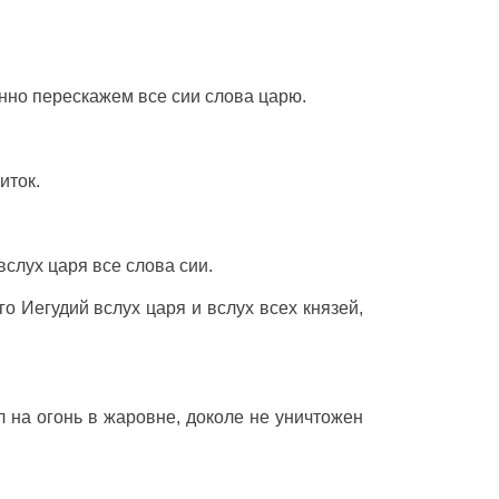
нно
перескажем
все сии
слова
царю
.
иток
.
вслух
царя
все
слова
сии.
го
Иегудий
вслух
царя
и
вслух
всех
князей
,
л
на
огонь
в
жаровне
, доколе не
уничтожен