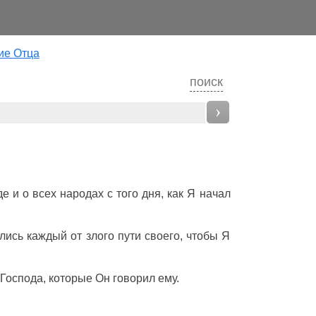
ие Отца
поиск
›
де
и о всех
народах
с того
дня
, как Я
начал
лись
каждый
от
злого
пути
своего, чтобы Я
Господа
, которые Он
говорил
ему.