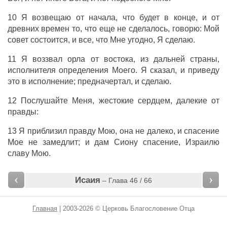
10 Я
возвещаю
от
начала
, что будет в
конце
, и от
древних
времен
то, что еще не
сделалось
,
говорю
: Мой
совет
состоится
, и все, что Мне
угодно
, Я
сделаю
.
11 Я
воззвал
орла
от
востока
, из
дальней
страны
,
исполнителя
определения
Моего. Я
сказал
, и
приведу
это в
исполнение
;
предначертал
, и
сделаю
.
12
Послушайте
Меня,
жестокие
сердцем
,
далекие
от
правды
:
13 Я
приблизил
правду
Мою, она не
далеко
, и
спасение
Мое не
замедлит
; и
дам
Сиону
спасение
,
Израилю
славу
Мою.
‹
›
Исаия
– Глава 46 / 66
Главная
| 2003-2026 © Церковь Благословение Отца