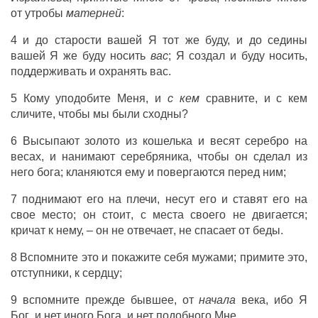
от
утробы
матерней
:
4 и до
старости
вашей Я тот же буду, и до
седины
вашей Я же
буду
носить
вас
; Я
создал
и
буду
носить
,
поддерживать
и
охранять
вас.
5 Кому
уподобите
Меня, и
с кем
сравните
, и с кем
сличите
, чтобы мы
были
сходны
?
6
Высыпают
золото
из
кошелька
и
весят
серебро
на
весах
, и
нанимают
серебряника
, чтобы он
сделал
из
него
бога
;
кланяются
ему и
повергаются
перед ним;
7
поднимают
его на
плечи
,
несут
его и
ставят
его на
свое место; он
стоит
, с
места
своего не
двигается
;
кричат
к нему, – он не
отвечает
, не
спасает
от
беды
.
8
Вспомните
это и
покажите
себя
мужами
;
примите
это,
отступники
, к
сердцу
;
9
вспомните
прежде
бывшее
, от
начала
века, ибо Я
Бог
, и нет иного
Бога
, и
нет
подобного
Мне.