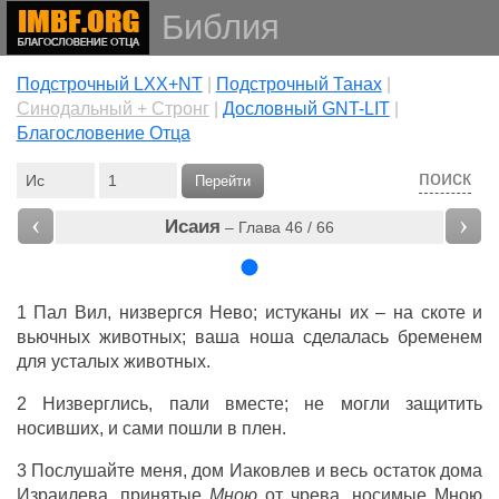
Библия
Подстрочный LXX+NT
|
Подстрочный Танах
|
Cинодальный + Стронг
|
Дословный GNT-LIT
|
Благословение Отца
поиск
Перейти
‹
›
Исаия
– Глава 46 / 66
1
Пал
Вил
,
низвергся
Нево
;
истуканы
их – на
скоте
и
вьючных
животных
; ваша
ноша
сделалась
бременем
для
усталых
животных.
2
Низверглись
,
пали
вместе
; не
могли
защитить
носивших
, и
сами
пошли
в
плен
.
3
Послушайте
меня,
дом
Иаковлев
и весь
остаток
дома
Израилева
,
принятые
Мною
от
чрева
,
носимые
Мною