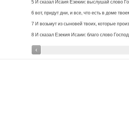
5 И
сказал
Исаия
Езекии
:
выслушай
слово
Г
6 вот,
придут
дни
, и все, что есть в
доме
твоем
7 И
возьмут
из
сыновей
твоих, которые
прои
8 И
сказал
Езекия
Исаии
:
благо
слово
Господ
‹