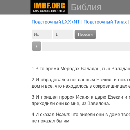
Библия
Подстрочный LXX+NT
|
Подстрочный Танах
Перейти
‹
1 В то
время
Меродах
Валадан
,
сын
Валада
2 И
обрадовался
посланным
Езекия
, и
пока
дом
и все, что
находилось
в
сокровищницах
е
3 И
пришел
пророк
Исаия
к
царю
Езекии
и
приходили
они ко мне, из
Вавилона
.
4 И
сказал
Исаия
: что
видели
они в
доме
тво
не
показал
бы им.