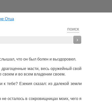
ие Отца
поиск
›
слышал
, что он был
болен
и
выздоровел
.
и
драгоценные
масти
, весь
оружейный
свой
е
своем и во всем
владении
своем.
ли
к тебе?
Езекия
сказал
: из
далекой
земли
 не осталось в
сокровищницах
моих, чего я