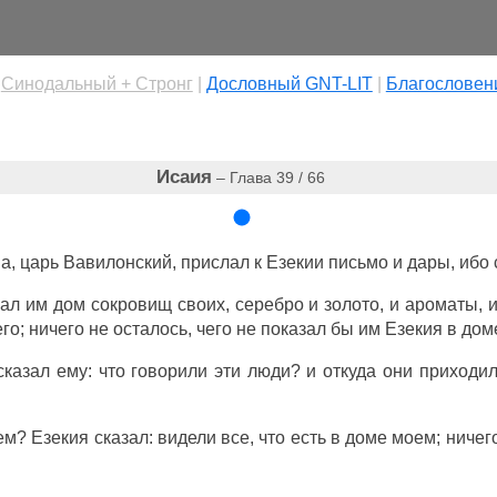
|
Cинодальный + Стронг
|
Дословный GNT-LIT
|
Благословен
Исаия
– Глава 39 / 66
на
,
царь
Вавилонский
,
прислал
к
Езекии
письмо
и
дары
, ибо
зал
им
дом
сокровищ
своих,
серебро
и
золото
, и
ароматы
, 
го; ничего не
осталось
, чего не
показал
бы им
Езекия
в
дом
сказал
ему: что
говорили
эти
люди
? и
откуда
они
приходи
ем?
Езекия
сказал
:
видели
все, что есть в
доме
моем; ничего