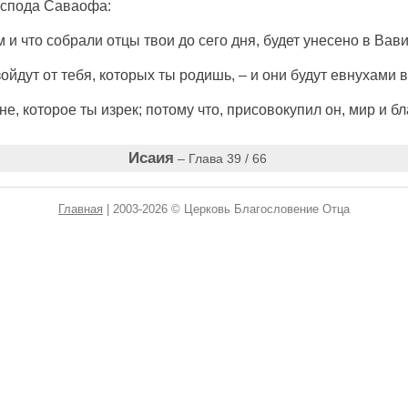
оспода
Саваофа
:
 и что
собрали
отцы
твои до сего
дня
,
будет
унесено
в
Вави
зойдут
от тебя, которых ты
родишь
, – и они будут
евнухами
в
не
, которое ты
изрек
; потому что,
присовокупил
он,
мир
и
бл
Исаия
– Глава 39 / 66
Главная
| 2003-2026 © Церковь Благословение Отца