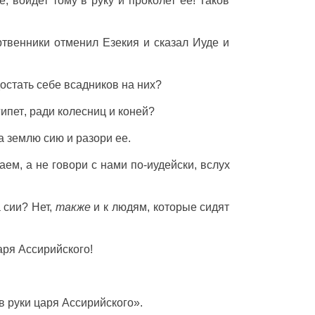
е,
войдет
тому в
руку
и
проколет
ее! Таков
ртвенники
отменил
Езекия
и
сказал
Иуде
и
остать
себе
всадников
на них?
гипет
, ради
колесниц
и
коней
?
а
землю
сию и
разори
ее.
аем
, а не
говори
с нами
по-иудейски
,
вслух
а
сии? Нет,
также
и к
людям
, которые
сидят
аря
Ассирийского
!
в
руки
царя
Ассирийского
».