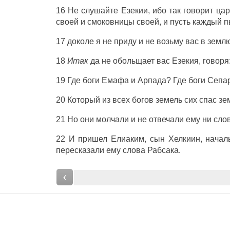
16 Не
слушайте
Езекии
, ибо так
говорит
цар
своей и
смоковницы
своей, и пусть
каждый
п
17 доколе я не
приду
и не
возьму
вас в
земл
18
Итак
да не
обольщает
вас
Езекия
,
говоря
19 Где
боги
Емафа
и
Арпада
? Где
боги
Сепа
20 Который из всех
богов
земель
сих
спас
зе
21 Но они
молчали
и не
отвечали
ему ни
сло
22 И
пришел
Елиаким
,
сын
Хелкиин
, нача
пересказали
ему
слова
Рабсака
.
‹