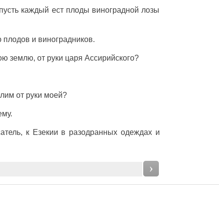
 пусть
каждый
ест
плоды
виноградной
лозы
ю
плодов
и
виноградников
.
ою
землю
, от
руки
царя
Ассирийского
?
алим
от
руки
моей?
му.
атель
, к
Езекии
в
разодранных
одеждах
и
›