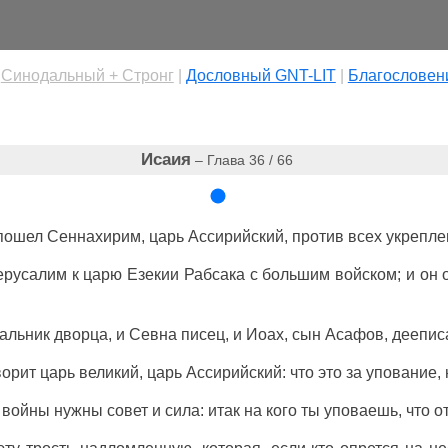
|
Cинодальный + Стронг
|
Дословный GNT-LIT
|
Благословен
Исаия
– Глава 36 / 66
пошел
Сеннахирим
,
царь
Ассирийский
, против всех
укрепл
ерусалим
к
царю
Езекии
Рабсака
с
большим
войском
; и он
чальник
дворца
, и
Севна
писец
, и
Иоах
,
сын
Асафов
,
деепис
ворит
царь
великий
,
царь
Ассирийский
: что это за
упование
,
я
войны
нужны
совет
и
сила
: итак на кого ты
уповаешь
, что
о