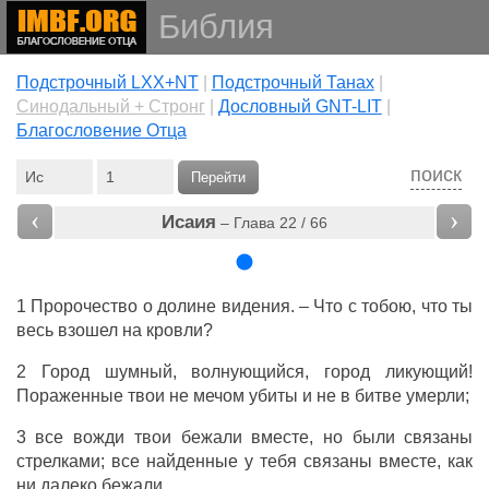
Библия
Подстрочный LXX+NT
|
Подстрочный Танах
|
Cинодальный + Стронг
|
Дословный GNT-LIT
|
Благословение Отца
поиск
Перейти
‹
›
Исаия
– Глава 22 / 66
1
Пророчество
о
долине
видения
. – Что с тобою, что ты
весь
взошел
на
кровли
?
2
Город
шумный
,
волнующийся
,
город
ликующий
!
Пораженные
твои не
мечом
убиты
и не в
битве
умерли
;
3 все
вожди
твои
бежали
вместе
, но были
связаны
стрелками
; все
найденные
у тебя
связаны
вместе
, как
ни
далеко
бежали
.