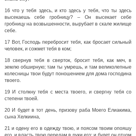
16 что у тебя здесь, и кто здесь у тебя, что ты
здесь
высекаешь
себе
гробницу
? – Он
высекает
себе
гробницу
на
возвышенности
,
вырубает
в
скале
жилище
себе.
17 Вот,
Господь
перебросит
тебя, как
бросает
сильный
человек, и
сожмет
тебя в
ком
;
18
свернув
тебя в
сверток
,
бросит
тебя, как
меч
, в
землю
обширную
; там ты
умрешь
, и там
великолепные
колесницы
твои будут
поношением
для
дома
господина
твоего.
19 И
столкну
тебя с
места
твоего, и
свергну
тебя со
степени
твоей.
20 И будет в тот
день
,
призову
раба
Моего
Елиакима
,
сына
Хелкиина
,
21 и
одену
его в
одежду
твою, и
поясом
твоим
опояшу
его, и
власть
твою
передам
в
руки
его; и будет он
отцом