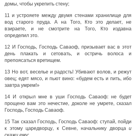
домы
, чтобы
укрепить
стену
;
11 и
устрояете
между двумя
стенами
хранилище
для
вод
старого
пруда
. А на Того, Кто это
делает
, не
взираете
, и не
смотрите
на Того, Кто
издавна
определил
это.
12 И
Господь
,
Господь
Саваоф
,
призывает
вас в этот
день
плакать
и
сетовать
, и
остричь
волоса
и
препоясаться
вретищем
.
13 Но вот,
веселье
и
радость
!
Убивают
волов
, и
режут
овец
;
едят
мясо
, и
пьют
вино
:
«будем
есть
и
пить
, ибо
завтра
умрем
!»
14 И
открыл
мне в
уши
Господь
Саваоф
: не
будет
прощено
вам это
нечестие
, доколе не
умрете
,
сказал
Господь
,
Господь
Саваоф
.
15 Так
сказал
Господь
,
Господь
Саваоф
:
ступай
,
пойди
к этому
царедворцу
, к
Севне
, начальнику
дворца
и
скажи ему
: