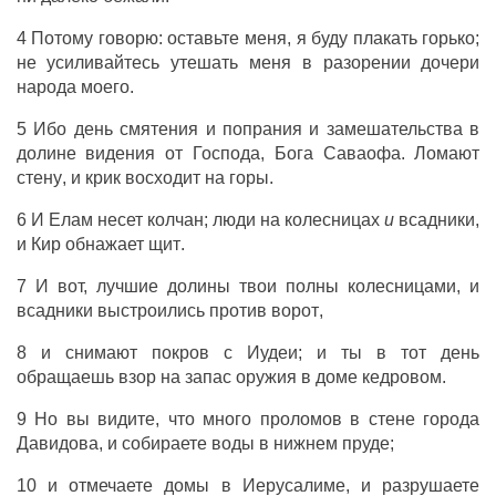
4 Потому
говорю
:
оставьте
меня, я буду
плакать
горько
;
не
усиливайтесь
утешать
меня в
разорении
дочери
народа
моего.
5 Ибо
день
смятения
и
попрания
и
замешательства
в
долине
видения
от
Господа
,
Бога
Саваофа
.
Ломают
стену
, и
крик
восходит на
горы
.
6 И
Елам
несет
колчан
;
люди
на
колесницах
и
всадники
,
и
Кир
обнажает
щит
.
7 И вот,
лучшие
долины
твои
полны
колесницами
, и
всадники
выстроились
против
ворот
,
8 и
снимают
покров
с
Иудеи
; и ты в тот
день
обращаешь
взор
на запас
оружия
в
доме
кедровом
.
9 Но вы
видите
, что
много
проломов
в стене
города
Давидова
, и
собираете
воды
в
нижнем
пруде
;
10 и
отмечаете
домы
в
Иерусалиме
, и
разрушаете