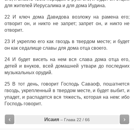
для
жителей
Иерусалима
и для
дома
Иудина
.
22 И
ключ
дома
Давидова
возложу
на
рамена
его;
отворит
он, и никто не
запрет
;
запрет
он, и никто не
отворит
.
23 И
укреплю
его как
гвоздь
в
твердом
месте
; и будет
он как
седалище
славы
для
дома
отца
своего.
24 И
будет
висеть
на нем вся
слава
дома
отца
его,
детей
и
внуков
, всей
домашней
утвари
до последних
музыкальных
орудий
.
25 В тот
день
,
говорит
Господь
Саваоф
,
пошатнется
гвоздь
,
укрепленный
в
твердом
месте
, и
будет
выбит
, и
упадет
, и
распадется
вся
тяжесть
, которая на нем: ибо
Господь
говорит
.
‹
›
Исаия
– Глава 22 / 66