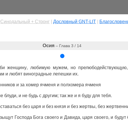
|
Cинодальный + Стронг
|
Дословный GNT-LIT
|
Благословен
Осия
– Глава 3 / 14
би
женщину
,
любимую
мужем
, но
прелюбодействующую
ам
и
любят
виноградные
лепешки
их.
енников
и за
хомер
ячменя
и
полхомера
ячменя
не
блуди
, и не
будь
с
другим
; так же и я буду для тебя.
оставаться
без
царя
и без
князя
и без
жертвы
, без
жертвенн
зыщут
Господа
Бога
своего и
Давида
,
царя
своего, и будут