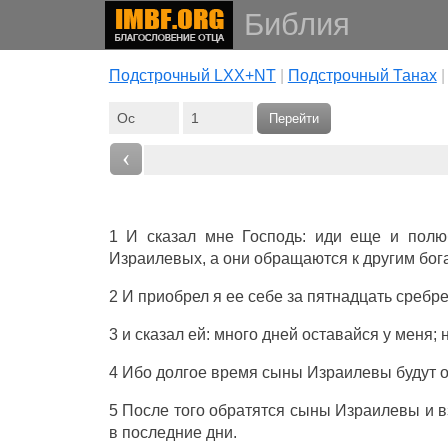
Библия
Подстрочный LXX+NT
|
Подстрочный Танах
Перейти
‹
1 И
сказал
мне
Господь
:
иди
еще и
полю
Израилевых
, а они
обращаются
к
другим
бог
2 И
приобрел
я ее себе за
пятнадцать
сребр
3 и
сказал
ей:
много
дней
оставайся
у меня; 
4 Ибо
долгое
время
сыны
Израилевы
будут
5 После того
обратятся
сыны
Израилевы
и
в
в
последние
дни
.