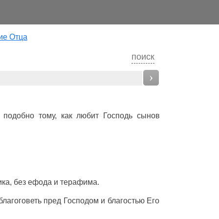
ие Отца
поиск
›
, подобно тому, как
любит
Господь
сынов
ика
, без
ефода
и
терафима
.
благоговеть
пред
Господом
и
благостью
Его