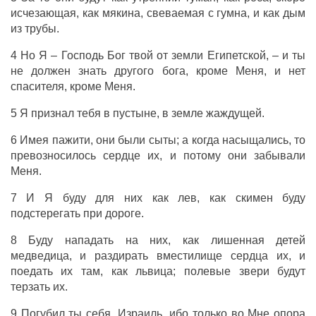
исчезающая
, как
мякина
,
свеваемая
с
гумна
, и как
дым
из
трубы
.
4 Но Я –
Господь
Бог
твой от
земли
Египетской
, – и ты
не должен
знать
другого
бога
,
кроме
Меня, и нет
спасителя
,
кроме
Меня.
5 Я
признал
тебя в
пустыне
, в
земле
жаждущей
.
6 Имея
пажити
, они
были
сыты
; а когда
насыщались
, то
превозносилось
сердце
их, и потому они
забывали
Меня.
7 И Я буду для них как
лев
, как
скимен
буду
подстерегать
при
дороге
.
8 Буду
нападать
на них, как
лишенная
детей
медведица
, и
раздирать
вместилище
сердца
их, и
поедать
их там, как
львица
;
полевые
звери
будут
терзать
их.
9
Погубил
ты себя,
Израиль
, ибо только во Мне
опора