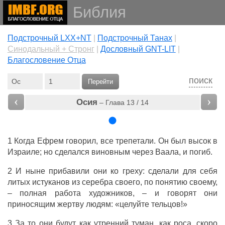
Библия
Подстрочный LXX+NT
|
Подстрочный Танах
|
Cинодальный + Стронг
|
Дословный GNT-LIT
|
Благословение Отца
поиск
Перейти
‹
›
Осия
– Глава 13 / 14
1 Когда
Ефрем
говорил
, все
трепетали
. Он был
высок
в
Израиле
; но
сделался
виновным
через
Ваала
, и
погиб
.
2 И ныне
прибавили
они ко
греху
:
сделали
для себя
литых
истуканов
из
серебра
своего, по
понятию
своему,
– полная
работа
художников
, – и
говорят
они
приносящим
жертву
людям
:
«целуйте
тельцов
!»
3 За то они будут как
утренний
туман
, как
роса
,
скоро