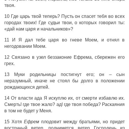
твоя.
10
Где
царь
твой
теперь
? Пусть он
спасет
тебя во всех
городах
твоих! Где
судьи
твои, о которых
говорил
ты:
«дай
нам
царя
и
начальников
»?
11 И Я
дал
тебе
царя
во
гневе
Моем, и
отнял
в
негодовании
Моем.
12
Связано
в
узел
беззаконие
Ефрема
,
сбережен
его
грех
.
13
Муки
родильницы
постигнут
его; он –
сын
неразумный
, иначе не
стоял
бы
долго
в положении
рождающихся
детей
.
14 От
власти
ада
Я
искуплю
их, от
смерти
избавлю
их.
Смерть
!
где
твое
жало
?
ад
!
где
твоя
победа
?
Раскаяния
в том не
будет
у
Меня
.
15 Хотя
Ефрем
плодовит
между
братьями
, но
придет
восточный
ветер,
поднимется
ветер
Господень
из