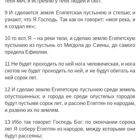
тебя
меч
, и
истреблю
у тебя
людей
и
скот
.
9 И сделается
земля
Египетская
пустынею
и
степью
; и
узнают
, что Я
Господь
. Так как он
говорит
: «моя
река
, и
я
создал
ее»;
10 то вот, Я – на
реки
твои, и
сделаю
землю
Египетскую
пустынею
из
пустынь
от
Мигдола
до
Сиены
, до самого
предела
Ефиопии
.
11 Не
будет
проходить
по ней
нога
человеческая
, и
нога
скотов
не
будет
проходить
по ней, и не
будут
обитать
на
ней
сорок
лет
.
12 И
сделаю
землю
Египетскую
пустынею
среди
земель
опустошенных
; и
города
ее
среди
опустелых
городов
будут
пустыми
сорок
лет
, и
рассею
Египтян
по
народам
,
и
развею
их по
землям
.
13 Ибо так
говорит
Господь
Бог
: по
окончании
сорока
лет
Я
соберу
Египтян
из
народов
, между которыми они
будут
рассеяны
;