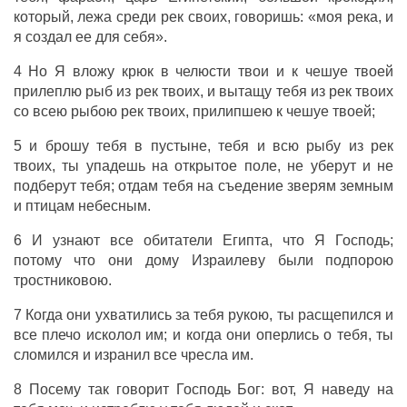
который,
лежа
среди
рек
своих,
говоришь
: «моя
река
, и
я
создал
ее для себя».
4 Но Я
вложу
крюк
в
челюсти
твои и к
чешуе
твоей
прилеплю
рыб
из
рек
твоих, и
вытащу
тебя
из
рек
твоих
со всею
рыбою
рек
твоих,
прилипшею
к
чешуе
твоей;
5 и
брошу
тебя в
пустыне
, тебя и всю
рыбу
из
рек
твоих, ты
упадешь
на
открытое
поле
, не
уберут
и не
подберут
тебя;
отдам
тебя на
съедение
зверям
земным
и
птицам
небесным
.
6 И
узнают
все
обитатели
Египта
, что Я
Господь
;
потому что они
дому
Израилеву
были
подпорою
тростниковою
.
7 Когда они
ухватились
за тебя
рукою
, ты
расщепился
и
все
плечо
исколол
им; и когда они
оперлись
о тебя, ты
сломился
и
изранил
все
чресла
им.
8 Посему так
говорит
Господь
Бог
: вот, Я
наведу
на