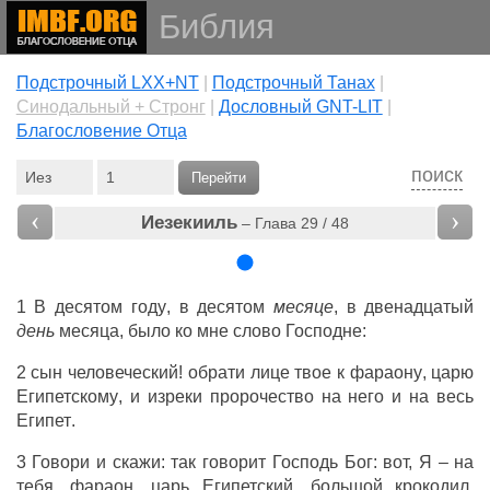
Библия
Подстрочный LXX+NT
|
Подстрочный Танах
|
Cинодальный + Стронг
|
Дословный GNT-LIT
|
Благословение Отца
поиск
Перейти
‹
›
Иезекииль
– Глава 29 / 48
1 В
десятом
году
, в
десятом
месяце
, в
двенадцатый
день
месяца
, было ко мне
слово
Господне
:
2
сын
человеческий
!
обрати
лице
твое к
фараону
,
царю
Египетскому
, и
изреки
пророчество
на него и на весь
Египет
.
3
Говори
и
скажи
: так
говорит
Господь
Бог
: вот, Я – на
тебя,
фараон
,
царь
Египетский
,
большой
крокодил
,