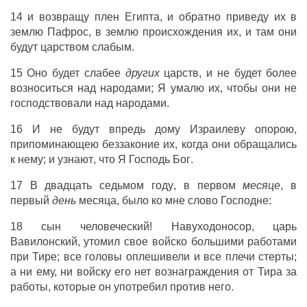
14 и
возвращу
плен
Египта
, и
обратно
приведу
их в
землю
Пафрос
, в
землю
происхождения
их, и там они
будут
царством
слабым
.
15 Оно будет
слабее
других
царств
, и не
будет
более
возноситься
над
народами
; Я
умалю
их, чтобы они не
господствовали
над
народами
.
16 И не будут впредь
дому
Израилеву
опорою
,
припоминающею
беззаконие
их, когда они
обращались
к
нему; и
узнают
, что Я
Господь
Бог
.
17 В
двадцать
седьмом
году
, в
первом
месяце
, в
первый
день
месяца
, было ко мне
слово
Господне
:
18
сын
человеческий
!
Навуходоносор
,
царь
Вавилонский
,
утомил
свое
войско
большими
работами
при
Тире
; все
головы
оплешивели
и все
плечи
стерты
;
а ни ему, ни
войску
его нет
вознаграждения
от
Тира
за
работы
, которые он
употребил
против него.