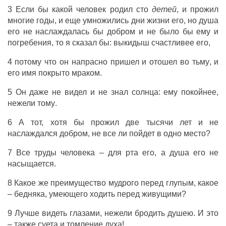
3 Если бы какой
человек
родил
сто
детей
, и
прожил
многие
годы
, и еще
умножились
дни
жизни
его, но
душа
его не
наслаждалась
бы
добром
и не было бы ему и
погребения
, то я
сказал
бы:
выкидыш
счастливее
его,
4 потому что он
напрасно
пришел
и
отошел
во
тьму
, и
его
имя
покрыто
мраком
.
5 Он даже не
видел
и не
знал
солнца
: ему
покойнее
,
нежели
тому
.
6 А тот,
хотя
бы
прожил
две
тысячи
лет
и не
наслаждался
добром
, не все ли
пойдет
в
одно
место
?
7 Все
труды
человека
– для
рта
его, а
душа
его не
насыщается
.
8 Какое же преимущество
мудрого
перед
глупым
, какое
–
бедняка
,
умеющего
ходить
перед
живущими
?
9
Лучше
видеть
глазами
, нежели
бродить
душею
. И это
– также
суета
и
томление
духа
!