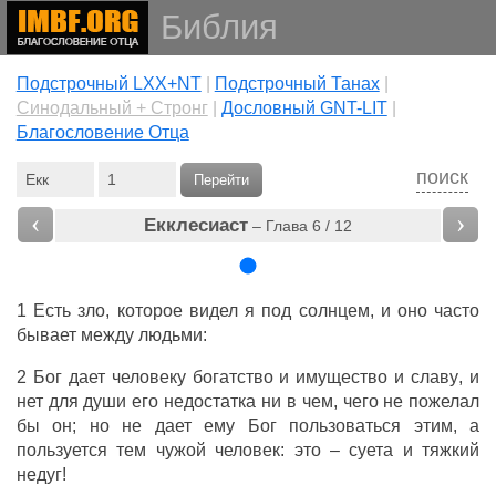
Библия
Подстрочный LXX+NT
|
Подстрочный Танах
|
Cинодальный + Стронг
|
Дословный GNT-LIT
|
Благословение Отца
поиск
Перейти
‹
›
Екклесиаст
– Глава 6 / 12
1
Есть
зло
, которое
видел
я под
солнцем
, и оно
часто
бывает между
людьми
:
2
Бог
дает
человеку
богатство
и
имущество
и
славу
, и
нет для
души
его
недостатка
ни в чем, чего не
пожелал
бы он; но не
дает
ему
Бог
пользоваться
этим, а
пользуется
тем
чужой
человек
: это –
суета
и
тяжкий
недуг
!