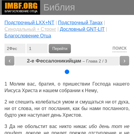
Библия
Подстрочный LXX+NT
|
Подстрочный Танах
|
Cинодальный + Стронг
|
Дословный GNT-LIT
|
Благословение Отца
поиск
Перейти
‹
›
2-е Фессалоникийцам
– Глава 2 / 3
1
Молим
вас
,
братия
,
о
пришествии
Господа
нашего
Иисуса
Христа
и
нашем
собрании
к
Нему
,
2
не
спешить
колебаться
умом
и
смущаться
ни
от
духа
,
ни
от
слова
,
ни
от
послания
,
как
бы
нами
посланного,
будто
уже
наступает
день
Христов
.
3 Да
не
обольстит
вас
никто
никак
:
ибо
день тот не
придет
,
доколе
не
придет
прежде
отступление
и
не