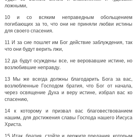
ложными
,
10
и
со
всяким
неправедным
обольщением
погибающих
за
то
,
что
они
не
приняли
любви
истины
для
своего
спасения
.
11
И
за
сие
пошлет
им
Бог
действие
заблуждения
, так
что
они
будут
верить
лжи
,
12
да
будут
осуждены
все
,
не
веровавшие
истине
,
но
возлюбившие
неправду
.
13
Мы
же
всегда
должны
благодарить
Бога
за
вас
,
возлюбленные
Господом
братия
,
что
Бог
от
начала
,
через
освящение
Духа
и
веру
истине
,
избрал
вас
ко
спасению
,
14
к
которому
и
призвал
вас
благовествованием
нашим
,
для
достижения
славы
Господа
нашего
Иисуса
Христа
.
15
Итак
,
братия
,
стойте
и
держите
предания
,
которым