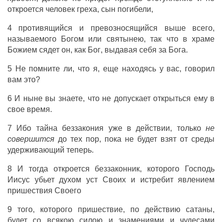
откроется
человек
греха
,
сын
погибели
,
4
противящийся
и
превозносящийся
выше
всего
,
называемого
Богом
или
святынею
, так
что
в
храме
Божием
сядет
он
,
как
Бог
,
выдавая
себя
за
Бога
.
5
Не
помните
ли,
что
я,
еще
находясь
у
вас
,
говорил
вам
это
?
6
И
ныне
вы
знаете
,
что
не
допускает
открыться
ему
в
свое
время
.
7
Ибо
тайна
беззакония
уже
в
действии
,
только
не
совершится
до
тех
пор
,
пока
не
будет
взят
от
среды
удерживающий
теперь
.
8
И
тогда
откроется
беззаконник
,
которого
Господь
Иисус
убьет
духом
уст
Своих
и
истребит
явлением
пришествия
Своего
9 того,
которого
пришествие
,
по
действию
сатаны
,
будет
со
всякою
силою
и
знамениями
и
чудесами