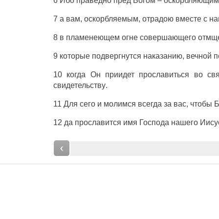
6
Ибо
праведно
пред
Богом
–
оскорбляющим
7
а
вам
,
оскорбляемым
,
отрадою
вместе
с
на
8
в
пламенеющем
огне
совершающего
отмщ
9
которые
подвергнутся
наказанию
,
вечной
п
10
когда
Он
приидет
прославиться
во
св
свидетельству
.
11
Для
сего
и
молимся
всегда
за
вас
,
чтобы
Б
12
да
прославится
имя
Господа
нашего
Иису
‹