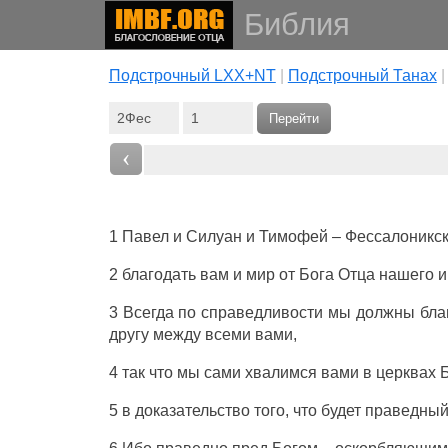
Библия
Подстрочный LXX+NT
|
Подстрочный Танах
Перейти
‹
1
Павел
и
Силуан
и
Тимофей
–
Фессалоникс
2
благодать
вам
и
мир
от
Бога
Отца
нашего
и
3
Всегда
по
справедливости
мы
должны
бла
другу
между
всеми
вами
,
4 так
что
мы
сами
хвалимся
вами
в
церквах
5 в
доказательство
того, что будет
праведны