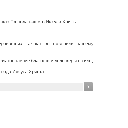
анию
Господа
нашего
Иисуса
Христа
,
еровавших
, так
как
вы
поверили
нашему
благоволение
благости
и
дело
веры
в
силе
,
спода
Иисуса
Христа
.
›