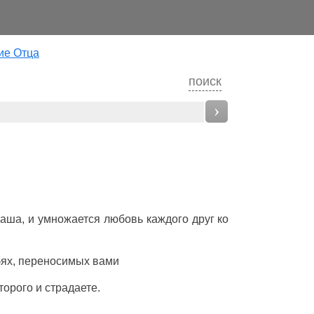
ие Отца
поиск
›
ваша
,
и
умножается
любовь
каждого
друг
ко
бях
,
переносимых
вами
торого
и
страдаете
.