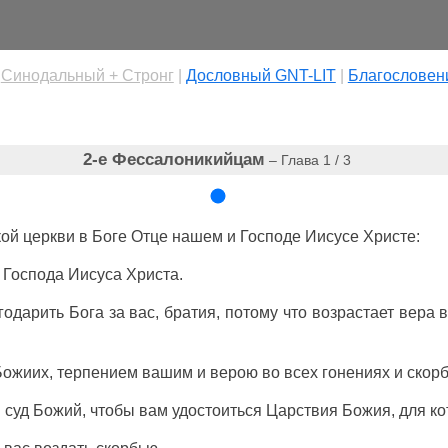
|
Cинодальный + Стронг
|
Дословный GNT-LIT
|
Благословен
2-е Фессалоникийцам
– Глава 1 / 3
кой
церкви
в
Боге
Отце
нашем
и
Господе
Иисусе
Христе
:
Господа
Иисуса
Христа
.
годарить
Бога
за
вас
,
братия
, потому
что
возрастает
вера
Божиих
,
терпением
вашим
и
верою
во
всех
гонениях
и
скор
й
суд
Божий
,
чтобы
вам
удостоиться
Царствия
Божия
,
для
ко