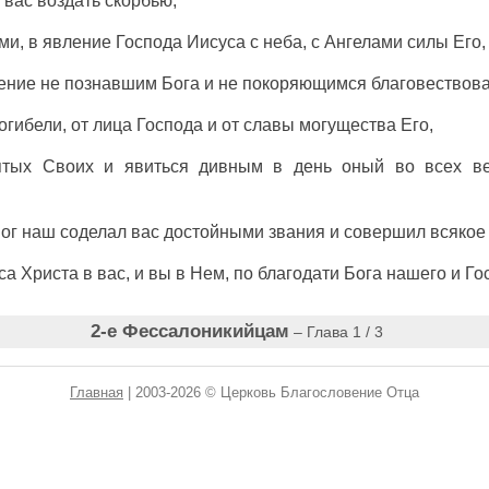
вас
воздать
скорбью
,
ми
,
в
явление
Господа
Иисуса
с
неба
,
с
Ангелами
силы
Его
,
ение
не
познавшим
Бога
и
не
покоряющимся
благовествов
огибели
,
от
лица
Господа
и
от
славы
могущества
Его
,
ятых
Своих
и
явиться
дивным
в
день
оный
во
всех
в
ог
наш
соделал
вас
достойными
звания
и
совершил
всякое
са
Христа
в
вас
,
и
вы
в
Нем
,
по
благодати
Бога
нашего
и
Го
2-е Фессалоникийцам
– Глава 1 / 3
Главная
| 2003-2026 © Церковь Благословение Отца