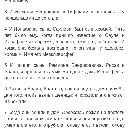
Вениамину
.
3 И
убежали
Беерофяне
в
Гиффаим
и
остались
там
пришельцами
до сего
дня
.
4 У
Ионафана
,
сына
Саулова
, был
сын
хромой
.
Пять
лет
было ему, когда
пришло
известие
о
Сауле
и
Ионафане
из
Изрееля
, и
нянька
,
взяв
его,
побежала
. И
когда она
бежала
поспешно
, то он
упал
, и
сделался
хромым
.
Имя
его
Мемфивосфей
.
5 И
пошли
сыны
Реммона
Беерофянина
,
Рихав
и
Баана
, и
пришли
в самый
жар
дня
к
дому
Иевосфея
; а
он
спал
на
постели
в
полдень
.
6
Рихав
и
Баана
,
брат
его,
вошли
внутрь
дома
,
как бы
для того, чтобы
взять
пшеницы
; и
поразили
его в
живот
и
убежали
.
7 Когда они
вошли
в
дом
,
Иевосфей
лежал
на
постели
своей, в
спальной
комнате
своей; и они
поразили
его, и
умертвили
его, и
отрубили
голову его, и
взяли
голову