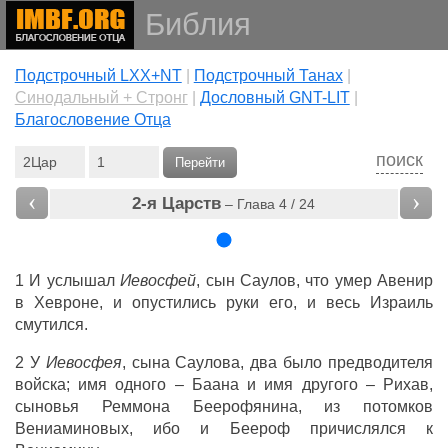
Библия
Подстрочный LXX+NT
|
Подстрочный Танах
|
Cинодальный + Стронг
|
Дословный GNT-LIT
|
Благословение Отца
поиск
Перейти
‹
›
2-я Царств
– Глава 4 / 24
1 И
услышал
Иевосфей
,
сын
Саулов
, что
умер
Авенир
в
Хевроне
, и
опустились
руки
его, и весь
Израиль
смутился
.
2 У
Иевосфея
,
сына
Саулова
,
два
было
предводителя
войска
;
имя
одного
–
Баана
и
имя
другого
–
Рихав
,
сыновья
Реммона
Беерофянина
, из
потомков
Вениаминовых
, ибо и
Беероф
причислялся
к