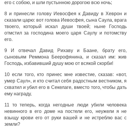
его с собою, и
шли
пустынною
дорогою
всю
ночь
;
8 и
принесли
голову
Иевосфея
к
Давиду
в
Хеврон
и
сказали
царю
: вот
голова
Иевосфея
,
сына
Саула
,
врага
твоего, который
искал
души
твоей; ныне
Господь
отмстил
за
господина
моего
царя
Саулу
и
потомству
его.
9 И
отвечал
Давид
Рихаву
и
Баане
,
брату
его,
сыновьям
Реммона
Беерофянина
, и
сказал
им:
жив
Господь
,
избавивший
душу
мою от всякой
скорби
!
10 если того, кто
принес
мне
известие
,
сказав
: «вот,
умер
Саул
», и кто считал себя
радостным
вестником
, я
схватил
и
убил
его в
Секелаге
, вместо того, чтобы
дать
ему награду,
11 то теперь, когда
негодные
люди
убили
человека
невинного
в его
доме
на
постели
его, неужели я не
взыщу
крови
его от
руки
вашей и не
истреблю
вас с
земли
?