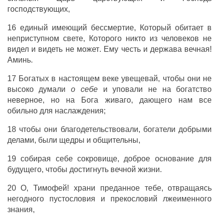
господствующих
,
16
единый
имеющий
бессмертие
,
Который
обитает
в
неприступном
свете
,
Которого
никто
из
человеков
не
видел
и
видеть
не
может
.
Ему
честь
и
держава
вечная
!
Аминь
.
17
Богатых
в
настоящем
веке
увещевай
, чтобы они
не
высоко
думали
о
себе
и
уповали
не
на
богатство
неверное
,
но
на
Бога
живаго
,
дающего
нам
все
обильно
для
наслаждения
;
18 чтобы они
благодетельствовали
,
богатели
добрыми
делами
,
были
щедры
и
общительны
,
19
собирая
себе
сокровище
,
доброе
основание
для
будущего
,
чтобы
достигнуть
вечной
жизни
.
20
О
,
Тимофей
!
храни
преданное
тебе,
отвращаясь
негодного
пустословия
и
прекословий
лжеименного
знания
,