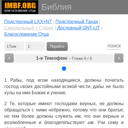
Библия
Подстрочный LXX+NT
|
Подстрочный Танах
|
Cинодальный + Стронг
|
Дословный GNT-LIT
|
Благословение Отца
поиск
Перейти
‹
›
1-е Тимофею
– Глава 6 / 6
1
Рабы
,
под
игом
находящиеся
,
должны
почитать
господ
своих
достойными
всякой
чести
,
дабы
не
было
хулы
на
имя
Божие
и
учение
.
2 Те,
которые
имеют
господами
верных
,
не
должны
обращаться
с ними
небрежно
, потому
что
они
братья
;
но
тем
более
должны
служить
им,
что
они
верные
и
возлюбленные
и
благодетельствуют
им
.
Учи
сему
и