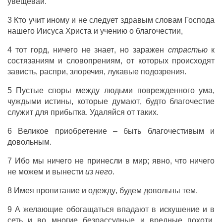
увещевай
.
3
Кто
учит
иному
и
не
следует
здравым
словам
Господа
нашего
Иисуса
Христа
и
учению
о
благочестии
,
4 тот
горд
,
ничего
не
знает
,
но
заражен
страстью
к
состязаниям
и
словопрениям
,
от
которых
происходят
зависть
,
распри
,
злоречия
,
лукавые
подозрения
.
5
Пустые
споры
между
людьми
поврежденного
ума
,
чуждыми
истины
,
которые
думают
, будто
благочестие
служит
для
прибытка
.
Удаляйся
от
таких
.
6
Великое
приобретение
– быть
благочестивым
и
довольным
.
7
Ибо
мы
ничего
не
принесли
в
мир
;
явно
,
что
ничего
не
можем
и
вынести
из него
.
8
Имея
пропитание
и
одежду
,
будем
довольны
тем
.
9
А
желающие
обогащаться
впадают
в
искушение
и
в
сеть
и
во
многие
безрассудные
и
вредные
похоти
,