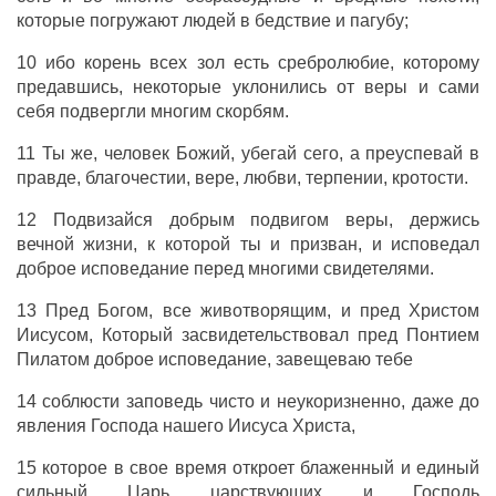
которые
погружают
людей
в
бедствие
и
пагубу
;
10
ибо
корень
всех
зол
есть
сребролюбие
,
которому
предавшись
,
некоторые
уклонились
от
веры
и
сами
себя
подвергли
многим
скорбям
.
11
Ты
же
,
человек
Божий
,
убегай
сего
,
а
преуспевай
в
правде
,
благочестии
,
вере
,
любви
,
терпении
,
кротости
.
12
Подвизайся
добрым
подвигом
веры
,
держись
вечной
жизни
,
к
которой
ты
и
призван
,
и
исповедал
доброе
исповедание
перед
многими
свидетелями
.
13
Пред
Богом
,
все
животворящим
,
и
пред
Христом
Иисусом
,
Который
засвидетельствовал
пред
Понтием
Пилатом
доброе
исповедание
,
завещеваю
тебе
14
соблюсти
заповедь
чисто
и
неукоризненно
,
даже
до
явления
Господа
нашего
Иисуса
Христа
,
15
которое
в
свое
время
откроет
блаженный
и
единый
сильный
Царь
царствующих
и
Господь