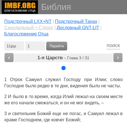
Библия
Подстрочный LXX+NT
|
Подстрочный Танах
|
Cинодальный + Стронг
|
Дословный GNT-LIT
|
Благословение Отца
поиск
Перейти
‹
›
1-я Царств
– Глава 3 / 31
1
Отрок
Самуил
служил
Господу
при
Илии
;
слово
Господне
было
редко
в те
дни
,
видения
были
не
часты
.
2 И было в то
время
, когда
Илий
лежал
на своем
месте
же его
начали
смежаться
, и он не
мог
видеть
, –
3 и
светильник
Божий
еще не
погас
, и
Самуил
лежал
в
храме
Господнем
, где
ковчег
Божий
;