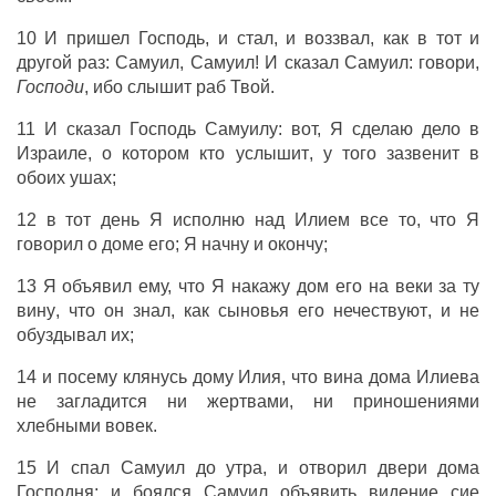
10 И
пришел
Господь
, и
стал
, и
воззвал
, как в тот и
другой
раз
:
Самуил
,
Самуил
! И
сказал
Самуил
:
говори
,
Господи
, ибо
слышит
раб
Твой.
11 И
сказал
Господь
Самуилу
: вот, Я
сделаю
дело
в
Израиле
, о котором кто
услышит
, у того
зазвенит
в
обоих
ушах
;
12 в тот
день
Я
исполню
над
Илием
все то, что Я
говорил
о
доме
его; Я
начну
и
окончу
;
13 Я
объявил
ему, что Я
накажу
дом
его
на
веки
за ту
вину
, что он
знал
, как
сыновья
его
нечествуют
, и не
обуздывал
их;
14 и посему
клянусь
дому
Илия
, что
вина
дома
Илиева
не
загладится
ни
жертвами
, ни
приношениями
хлебными
вовек
.
15 И
спал
Самуил
до
утра
, и
отворил
двери
дома
Господня
; и
боялся
Самуил
объявить
видение
сие