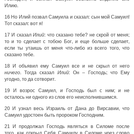
Илию
.
16 Но
Илий
позвал
Самуила
и
сказал
:
сын
мой
Самуил
!
Тот
сказал
: вот я!
17 И
сказал
Илий
: что
сказано
тебе? не
скрой
от меня;
то и то
сделает
с тобою
Бог
, и
еще
больше
сделает
,
если ты
утаишь
от меня
что-либо
из всего
того
, что
сказано
тебе.
18 И
объявил
ему
Самуил
все и не
скрыл
от него
ничего
. Тогда
сказал
Илий
: Он –
Господь
; что Ему
угодно
, то да
сотворит
.
19 И
возрос
Самуил
, и
Господь
был с ним; и не
осталось
ни одного из
слов
его
неисполнившимся
.
20 И
узнал
весь
Израиль
от
Дана
до
Вирсавии
, что
Самуил
удостоен
быть
пророком
Господним
.
21 И
продолжал
Господь
являться
в Силоме после
того, как
открыл
Себя
Самуилу
в
Силоме
чрез
слово