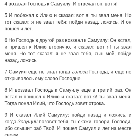
4
воззвал
Господь
к
Самуилу
: И
отвечал
он: вот я!
5 И
побежал
к
Илию
и
сказал
: вот
я
! ты
звал
меня. Но
тот
сказал
: я не
звал
тебя;
пойди
назад
,
ложись
. И он
пошел
и
лег
.
6 Но
Господь
в
другой
раз
воззвал
к
Самуилу
:
Он
встал
,
и
пришел
к
Илию
вторично, и
сказал
: вот я! ты
звал
меня. Но тот
сказал
: я не
звал
тебя,
сын
мой;
пойди
назад
,
ложись
.
7
Самуил
еще
не
знал
тогда
голоса
Господа
, и еще не
открывалось
ему
слово
Господне
.
8 И
воззвал
Господь
к
Самуилу
еще
в
третий
раз. Он
встал
и
пришел
к
Илию
и
сказал
: вот я! ты
звал
меня.
Тогда
понял
Илий
, что
Господь
зовет
отрока
.
9 И
сказал
Илий
Самуилу
:
пойди
назад и
ложись
, и
когда
Зовущий
позовет
тебя, ты
скажи
:
говори
,
Господи
,
ибо
слышит
раб
Твой. И
пошел
Самуил
и
лег
на
месте
своем.