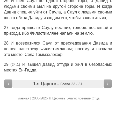
26 И
шел
Саул
по одной
стороне
горы
, а
Давид
с
людьми
своими был на другой
стороне
горы
. И когда
Давид
спешил
уйти
от
Саула
, а
Саул
с
людьми
своими
шел
в
обход
Давиду
и
людям
его, чтобы
захватить
их;
27 тогда
пришел
к
Саулу
вестник
,
говоря
:
поспешай
и
приходи
, ибо
Филистимляне
напали
на
землю
.
28 И
возвратился
Саул
от
преследования
Давида
и
пошел
навстречу
Филистимлянам
; посему и
назвали
это
место
:
Села-Гаммахлекоф
.
29
И
вышел
Давид
оттуда и
жил
в
безопасных
(24:1)
местах
Ен-Гадди
.
‹
›
1-я Царств
– Глава 23 / 31
Главная
| 2003-2026 © Церковь Благословение Отца