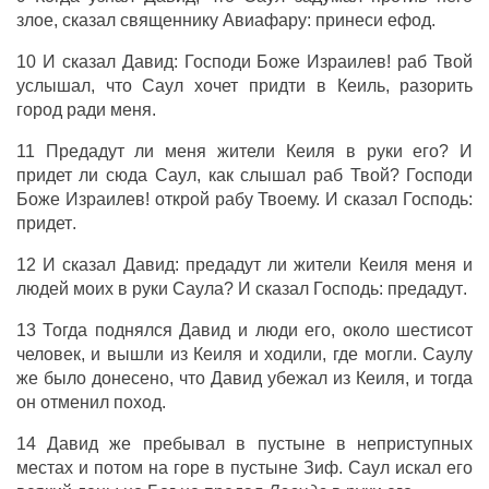
злое
,
сказал
священнику
Авиафару
:
принеси
ефод
.
10 И
сказал
Давид
:
Господи
Боже
Израилев
!
раб
Твой
услышал
, что
Саул
хочет
придти
в
Кеиль
,
разорить
город
ради меня.
11
Предадут
ли меня
жители
Кеиля
в
руки
его? И
придет
ли сюда
Саул
, как
слышал
раб
Твой?
Господи
Боже
Израилев
!
открой
рабу
Твоему. И
сказал
Господь
:
придет
.
12 И
сказал
Давид
:
предадут
ли
жители
Кеиля
меня и
людей
моих в
руки
Саула
? И
сказал
Господь
:
предадут
.
13 Тогда
поднялся
Давид
и
люди
его, около
шестисот
человек
, и
вышли
из
Кеиля
и
ходили
,
где
могли
.
Саулу
же
было
донесено
, что
Давид
убежал
из
Кеиля
, и тогда
он
отменил
поход
.
14
Давид
же
пребывал
в
пустыне
в
неприступных
местах
и потом на
горе
в
пустыне
Зиф
.
Саул
искал
его