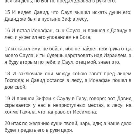
всякий
день
; но
Бог
не
предал
Давида
в
руки
его.
15 И
видел
Давид
, что
Саул
вышел
искать
души
его;
Давид
же был в
пустыне
Зиф
в
лесу
.
16 И
встал
Ионафан
,
сын
Саула
, и
пришел
к
Давиду
в
лес
, и
укрепил
его
упованием
на
Бога
,
17 и
сказал
ему: не
бойся
, ибо не
найдет
тебя
рука
отца
моего
Саула
, и ты
будешь
царствовать
над
Израилем
, а
я буду
вторым
по тебе; и
Саул
,
отец
мой,
знает
это.
18 И
заключили
они между собою
завет
пред
лицем
Господа
; и
Давид
остался
в
лесу
, а
Ионафан
пошел
в
дом
свой.
19 И
пришли
Зифеи
к
Саулу
в
Гиву
,
говоря
: вот,
Давид
скрывается
у нас в
неприступных
местах
, в
лесу
, на
холме
Гахила
, что
направо
от
Иесимона
;
20 итак по
желанию
души
твоей,
царь
,
иди
; а наше дело
будет
предать
его в
руки
царя
.