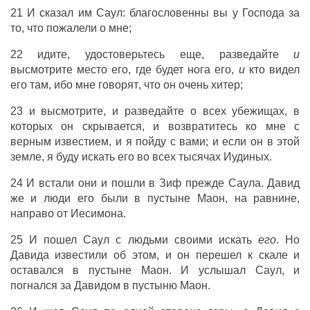
21 И
сказал
им
Саул
:
благословенны
вы у
Господа
за
то, что
пожалели
о мне;
22
идите
,
удостоверьтесь
еще,
разведайте
и
высмотрите
место
его, где будет
нога
его,
и
кто
видел
его там, ибо мне
говорят
, что он
очень
хитер
;
23 и
высмотрите
, и
разведайте
о всех
убежищах
, в
которых он
скрывается
, и
возвратитесь
ко мне с
верным
известием, и я
пойду
с вами; и если он в этой
земле
, я
буду
искать
его во всех
тысячах
Иудиных
.
24 И
встали
они и
пошли
в
Зиф
прежде
Саула
.
Давид
же и
люди
его были в
пустыне
Маон
, на
равнине
,
направо
от
Иесимона
.
25 И
пошел
Саул
с
людьми
своими
искать
его
. Но
Давида
известили
об этом, и он
перешел
к
скале
и
оставался
в
пустыне
Маон
. И
услышал
Саул
, и
погнался
за
Давидом
в
пустыню
Маон
.