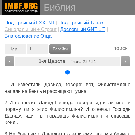
Библия
Подстрочный LXX+NT
|
Подстрочный Танах
|
Cинодальный + Стронг
|
Дословный GNT-LIT
|
Благословение Отца
поиск
Перейти
‹
›
1-я Царств
– Глава 23 / 31
1 И
известили
Давида
,
говоря
: вот,
Филистимляне
напали
на
Кеиль
и
расхищают
гумна
.
2 И
вопросил
Давид
Господа
,
говоря
:
идти
ли мне, и
поражу
ли я этих
Филистимлян
? И
отвечал
Господь
Давиду
:
иди
, ты
поразишь
Филистимлян
и
спасешь
Кеиль
.
3 Но
бывшие
с
Давидом
сказали
ему: вот, мы
боимся