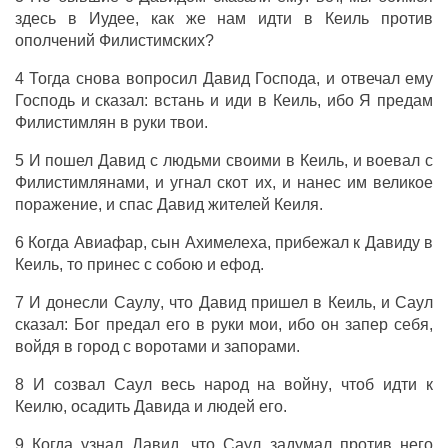
здесь в
Иудее
, как же нам
идти
в
Кеиль
против
ополчений
Филистимских
?
4 Тогда
снова
вопросил
Давид
Господа
, и
отвечал
ему
Господь
и
сказал
:
встань
и
иди
в
Кеиль
, ибо Я
предам
Филистимлян
в
руки
твои.
5 И
пошел
Давид
с
людьми
своими в
Кеиль
, и
воевал
с
Филистимлянами
, и
угнал
скот
их, и
нанес
им
великое
поражение
, и
спас
Давид
жителей
Кеиля
.
6 Когда
Авиафар
,
сын
Ахимелеха
,
прибежал
к
Давиду
в
Кеиль
, то
принес
с собою и
ефод
.
7 И
донесли
Саулу
, что
Давид
пришел
в
Кеиль
, и
Саул
сказал
:
Бог
предал
его в
руки
мои, ибо он
запер
себя,
войдя
в
город
с
воротами
и
запорами
.
8 И
созвал
Саул
весь
народ
на
войну
, чтоб
идти
к
Кеилю
,
осадить
Давида
и
людей
его.
9 Когда
узнал
Давид
, что
Саул
задумал
против него