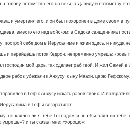
 на
голову
потомства
его на
веки
, а
Давиду
и
потомству
его
ава, и
умертвил
его, и он
был
похоронен
в
доме
своем в
пу
одаева
, вместо его над
войском
; а
Садока
священника
пост
у:
построй
себе
дом
в
Иерусалиме
и
живи
здесь, и никуда н
ешь
и
перейдешь
поток
Кедрон
,
непременно
умрешь
;
кровь
т
ал
господин
мой
царь
, так
сделает
раб
твой. И
жил
Семей
в
двое
рабов
убежали
к
Анхусу
,
сыну
Маахи
,
царю
Гефскому
отправился
в
Геф
к
Анхусу
искать
рабов
своих. И
возвратил
Иерусалима
в
Геф
и
возвратился
.
му: не
клялся
ли я тебе
Господом
и не
объявлял
ли тебе,
о
умрешь
»? и ты
сказал
мне:
«хорошо
»;