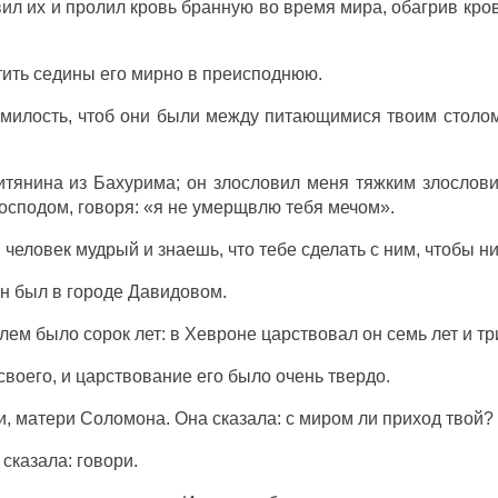
вил
их и
пролил
кровь
бранную
во время
мира
,
обагрив
кро
тить
седины
его
мирно
в
преисподнюю
.
милость
, чтоб они были между
питающимися
твоим
столо
итянина
из
Бахурима
; он
злословил
меня
тяжким
злослов
осподом
,
говоря
: «я не
умерщвлю
тебя
мечом
».
ы
человек
мудрый
и
знаешь
, что тебе
сделать
с ним, чтобы
ни
ен
был в
городе
Давидовом
.
лем
было
сорок
лет
: в
Хевроне
царствовал
он
семь
лет
и
тр
своего, и
царствование
его
было
очень
твердо
.
и
,
матери
Соломона
. Она
сказала
: с
миром
ли
приход
твой?
а
сказала
:
говори
.