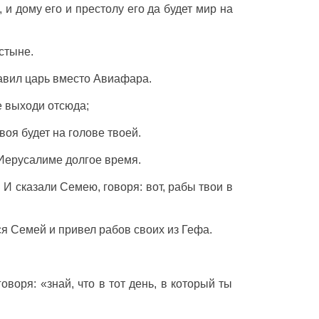
, и
дому
его и
престолу
его да будет
мир
на
стыне
.
авил
царь
вместо
Авиафара
.
е
выходи
отсюда
;
воя будет на
голове
твоей.
Иерусалиме
долгое
время
.
. И
сказали
Семею
,
говоря
: вот,
рабы
твои в
ся
Семей
и
привел
рабов
своих из
Гефа
.
говоря
:
«знай
, что в тот
день
, в который ты