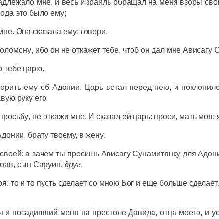
длежало мне, и весь
Израиль
обращал
на меня
взоры
свои
пода
это было ему;
мне. Она
сказала
ему:
говори
.
оломону
, ибо он не
откажет
тебе, чтоб он
дал
мне
Ависагу
С
о тебе
царю
.
ворить
ему об
Адонии
.
Царь
встал
перед
нею, и
поклонил
авую
руку
его
просьбу
, не
откажи
мне. И
сказал
ей
царь
:
проси
,
мать
моя; 
Адонии
,
брату
твоему, в
жену
.
своей: а зачем ты
просишь
Ависагу
Сунамитянку
для
Адон
оав
,
сын
Саруин
,
друг
.
ря
: то и то пусть
сделает
со мною
Бог
и
еще
больше
сделает
я и
посадивший
меня на
престоле
Давида
,
отца
моего, и
у