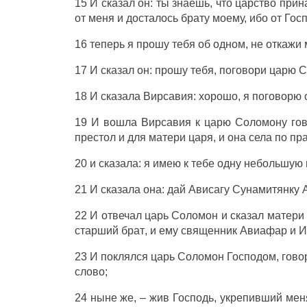
15 И
сказал
он: ты
знаешь
, что
царство
прина
от меня и досталось
брату
моему, ибо от
Гос
16 теперь я
прошу
тебя об
одном
, не
откажи
17 И
сказал
он: прошу тебя,
поговори
царю
С
18 И
сказала
Вирсавия
:
хорошо
, я
поговорю
19 И
вошла
Вирсавия
к
царю
Соломону
го
престол
и для
матери
царя
, и она
села
по
пр
20 и
сказала
: я
имею
к тебе
одну
небольшую
21 И
сказала
она:
дай
Ависагу
Сунамитянку
22 И
отвечал
царь
Соломон
и
сказал
матери
старший
брат
, и ему
священник
Авиафар
и
И
23 И
поклялся
царь
Соломон
Господом
,
гово
слово
;
24 ныне
же, – жив
Господь
,
укрепивший
мен