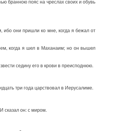
вью
бранною
пояс
на
чреслах
своих и
обувь
м
, ибо они
пришли
ко мне, когда я
бежал
от
ием
, когда я
шел
в
Маханаим
; но он
вышел
звести
седину
его в
крови
в
преисподнюю
.
идцать
три
года
царствовал
в
Иерусалиме
.
 И
сказал
он: с
миром
.