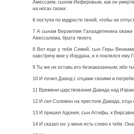
Амессаем
,
сыном
Иеферовым
, как он
умерт
на
ногах
своих:
6
поступи
по
мудрости
твоей, чтобы не
отпус
7 А
сынам
Верзеллия
Галаадитянина
окажи
Авессалома
,
брата
твоего.
8 Вот еще у тебя
Семей
,
сын
Геры
Вениам
навстречу
мне у
Иордана
, и я
поклялся
ему
Г
9 Ты же не
оставь
его
безнаказанным
; ибо т
10 И
почил
Давид
с
отцами
своими и
погреб
11 Времени
царствования
Давида
над
Израи
12 И
сел
Соломон
на
престоле
Давида
,
отца
13 И
пришел
Адония
,
сын
Аггифы
, к
Вирсави
14 И
сказал
он: у меня есть
слово
к тебе. Он