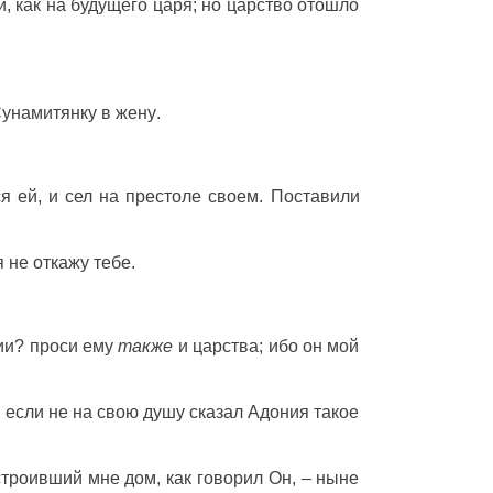
, как на
будущего
царя
; но
царство
отошло
унамитянку
в
жену
.
ся
ей, и
сел
на
престоле
своем.
Поставили
я не
откажу
тебе.
ии
?
проси
ему
также
и
царства
; ибо он мой
, если не на свою
душу
сказал
Адония
такое
строивший
мне
дом
, как
говорил
Он, – ныне