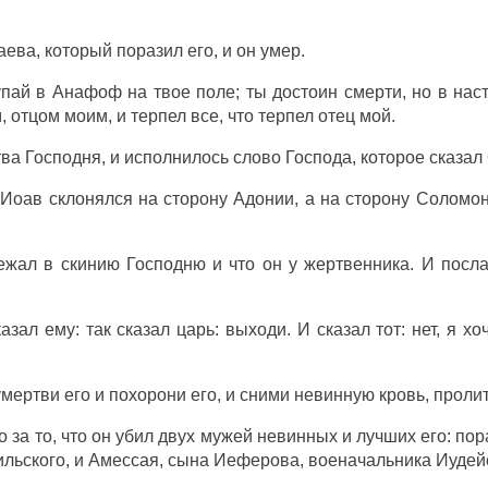
аева
, который
поразил
его, и он
умер
.
упай
в
Анафоф
на твое
поле
; ты
достоин
смерти
, но в на
м
,
отцом
моим, и
терпел
все, что
терпел
отец
мой.
тва
Господня
, и
исполнилось
слово
Господа
, которое
сказал
к
Иоав
склонялся
на
сторону
Адонии
, а
на
сторону
Соломо
ежал
в
скинию
Господню
и что он
у
жертвенника
. И
посл
казал
ему: так
сказал
царь
:
выходи
. И
сказал
тот: нет, я х
умертви
его и
похорони
его, и
сними
невинную
кровь
,
проли
о за то, что он
убил
двух
мужей
невинных
и
лучших
его:
пор
ильского
, и
Амессая
,
сына
Иеферова
,
военачальника
Иудей