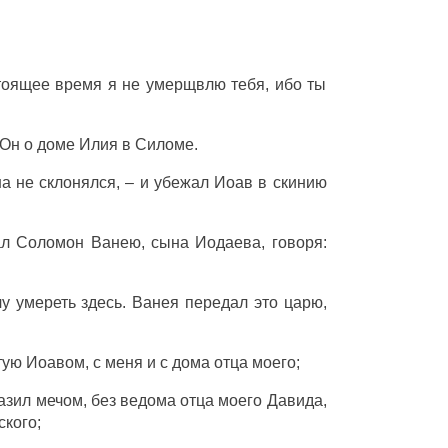
стоящее время я не
умерщвлю
тебя, ибо ты
Он о
доме
Илия
в
Силоме
.
на
не
склонялся
, – и
убежал
Иоав
в
скинию
ал
Соломон
Ванею
,
сына
Иодаева
,
говоря
:
очу
умереть
здесь.
Ванея
передал
это
царю
,
тую
Иоавом
, с меня и с
дома
отца
моего;
азил
мечом
, без
ведома
отца
моего
Давида
,
ского
;