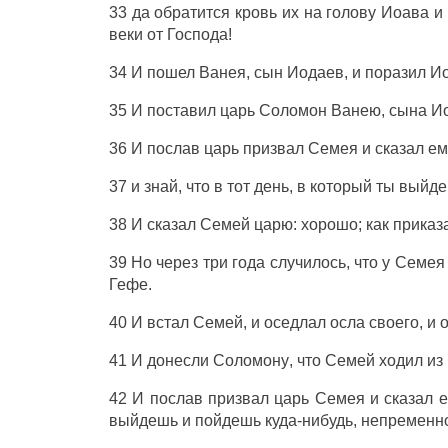
33 да
обратится
кровь
их на
голову
Иоава
и
веки
от
Господа
!
34 И
пошел
Ванея
,
сын
Иодаев
, и
поразил
Ио
35 И
поставил
царь
Соломон
Ванею
,
сына
И
36 И
послав
царь
призвал
Семея
и
сказал
ем
37 и
знай
, что в тот
день
, в который ты
выйд
38 И
сказал
Семей
царю
:
хорошо
; как
приказ
39 Но
через
три
года
случилось, что у
Семея
Гефе
.
40 И
встал
Семей
, и
оседлал
осла
своего, и
41 И
донесли
Соломону
, что
Семей
ходил
из
42 И
послав
призвал
царь
Семея
и
сказал
е
выйдешь
и
пойдешь
куда-нибудь,
непременн