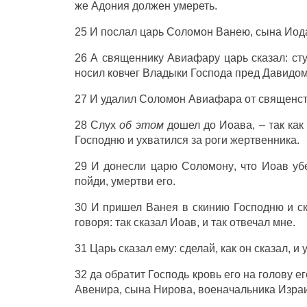
же
Адония
должен
умереть
.
25 И
послал
царь
Соломон
Ванею
,
сына
Иод
26 А
священнику
Авиафару
царь
сказал
:
ст
носил
ковчег
Владыки
Господа
пред
Давидо
27 И
удалил
Соломон
Авиафара
от
священс
28
Слух
об этом
дошел
до
Иоава
, – так ка
Господню
и
ухватился
за
роги
жертвенника
.
29 И
донесли
царю
Соломону
, что
Иоав
уб
пойди
,
умертви
его.
30 И
пришел
Ванея
в
скинию
Господню
и
с
говоря
: так
сказал
Иоав
, и так
отвечал
мне.
31
Царь
сказал
ему:
сделай
, как он
сказал
, и
32 да
обратит
Господь
кровь
его на
голову
ег
Авенира
,
сына
Нирова
,
военачальника
Изра