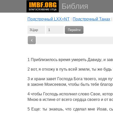
Библия
Подстрочный LXX+NT
|
Подстрочный Танах
Перейти
‹
1
Приблизилось
время
умереть
Давиду
, и
за
2 вот, я
отхожу
в
путь
всей
земли
, ты же
будь
3 и
храни
завет
Господа
Бога
твоего,
ходя
пу
в
законе
Моисеевом
, чтобы
быть
тебе
благо
4 чтобы
Господь
исполнил
слово
Свое, кото
Мною в
истине
от всего
сердца
своего и от в
5 Еще: ты
знаешь
, что
сделал
мне
Иоав
,
с