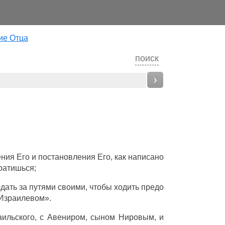
ие Отца
поиск
›
ения
Его и
постановления
Его, как
написано
ратишься
;
дать
за
путями
своими, чтобы
ходить
предо
Израилевом
».
аильского
, с
Авениром
,
сыном
Нировым
, и