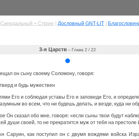
|
Cинодальный + Стронг
|
Дословный GNT-LIT
|
Благословен
3-я Царств
– Глава 2 / 22
вещал
он
сыну
своему
Соломону
,
говоря
:
тверд
и будь
мужествен
тями
Его и
соблюдая
уставы
Его и
заповеди
Его, и
определ
разумным
во всем, что ни
будешь
делать
, и везде, куда ни
об
рое Он
сказал
обо мне,
говоря
: «если
сыны
твои
будут
наблю
сей
души
своей, то не
прекратится
муж
от тебя на
престоле
ын
Саруин
, как
поступил
он с
двумя
вождями
войска
Изр