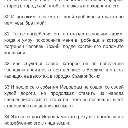
старец
в
город
свой
, чтобы
оплакать
и
похоронить
его.
30 И
положил
тело
его в своей
гробнице
и
плакал
по
нем:
увы
,
брат
мой!
31
После
погребения
его он
сказал
сыновьям
своим:
когда я
умру
,
похороните
меня в
гробнице
, в которой
погребен
человек
Божий
;
подле
костей
его
положите
кости
мои;
32 ибо сбудется
слово
, которое он по
повелению
Господню
произнес
о
жертвеннике
в
Вефиле
и о всех
капищах
на
высотах
, в
городах
Самарийских
.
33 И
после
сего
события
Иеровоам
не
сошел
со своей
худой
дороги
, но
продолжал
ставить
из
народа
священников
высот
; кто
хотел
, того он
посвящал
, и тот
становился
священником
высот
.
34 Это вело
дом
Иеровоамов
ко
греху
и к
погибели
и к
истреблению
его с
лица
земли
.