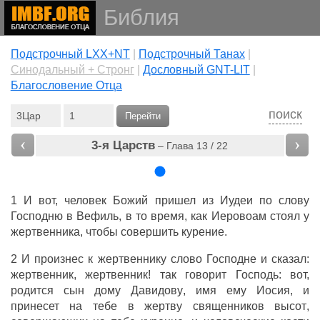
Библия
Подстрочный LXX+NT
|
Подстрочный Танах
|
Cинодальный + Стронг
|
Дословный GNT-LIT
|
Благословение Отца
поиск
Перейти
‹
›
3-я Царств
– Глава 13 / 22
1 И вот,
человек
Божий
пришел
из
Иудеи
по
слову
Господню
в
Вефиль
, в то время, как
Иеровоам
стоял
у
жертвенника
, чтобы
совершить
курение
.
2 И
произнес
к
жертвеннику
слово
Господне
и
сказал
:
жертвенник
,
жертвенник
! так
говорит
Господь
: вот,
родится
сын
дому
Давидову
,
имя
ему
Иосия
, и
принесет
на тебе
в
жертву
священников
высот
,