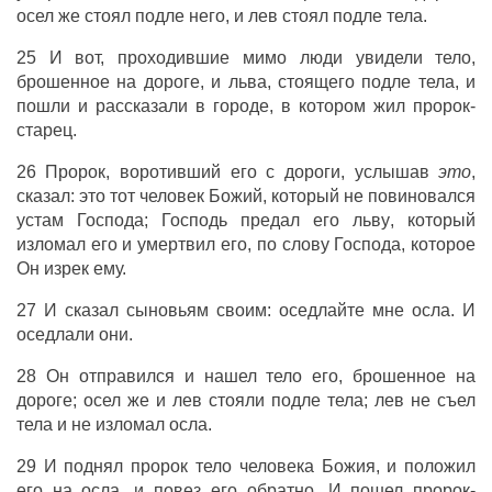
осел
же
стоял
подле него, и
лев
стоял
подле
тела
.
25 И вот,
проходившие
мимо
люди
увидели
тело
,
брошенное
на
дороге
, и
льва
,
стоящего
подле
тела
, и
пошли
и
рассказали
в
городе
, в котором
жил
пророк-
старец
.
26
Пророк
,
воротивший
его с
дороги
,
услышав
это
,
сказал
: это тот
человек
Божий
, который не
повиновался
устам
Господа
;
Господь
предал
его
льву
, который
изломал
его и
умертвил
его, по
слову
Господа
, которое
Он
изрек
ему.
27 И
сказал
сыновьям
своим:
оседлайте
мне
осла
. И
оседлали
они.
28 Он
отправился
и
нашел
тело
его,
брошенное
на
дороге
;
осел
же и
лев
стояли
подле
тела
;
лев
не
съел
тела
и не
изломал
осла
.
29 И
поднял
пророк
тело
человека
Божия
, и
положил
его на
осла
, и
повез
его
обратно
. И
пошел
пророк-