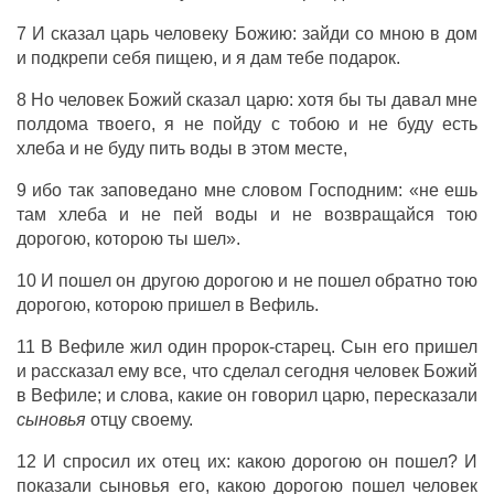
7 И
сказал
царь
человеку
Божию
:
зайди
со мною в
дом
и
подкрепи
себя пищею, и я
дам
тебе
подарок
.
8 Но
человек
Божий
сказал
царю
: хотя бы ты
давал
мне
полдома
твоего, я не
пойду
с тобою и не
буду
есть
хлеба
и не
буду
пить
воды
в этом
месте
,
9 ибо так
заповедано
мне
словом
Господним
: «не
ешь
там
хлеба
и не
пей
воды
и не
возвращайся
тою
дорогою
, которою ты
шел
».
10 И
пошел
он
другою
дорогою
и не
пошел
обратно
тою
дорогою
, которою
пришел
в
Вефиль
.
11 В
Вефиле
жил
один
пророк-старец
.
Сын
его
пришел
и
рассказал
ему все, что
сделал
сегодня
человек
Божий
в
Вефиле
; и
слова
, какие он
говорил
царю
,
пересказали
сыновья
отцу
своему.
12 И
спросил
их
отец
их: какою
дорогою
он
пошел
? И
показали
сыновья
его, какою
дорогою
пошел
человек