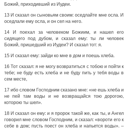
Божий
,
приходивший
из
Иудеи
.
13 И
сказал
он
сыновьям
своим:
оседлайте
мне
осла
. И
оседлали
ему
осла
, и он
сел
на него.
14 И
поехал
за
человеком
Божиим
, и
нашел
его
сидящего
под
дубом
, и
сказал
ему: ты ли
человек
Божий
,
пришедший
из
Иудеи
? И
сказал
тот: я.
15 И
сказал
ему:
зайди
ко мне в
дом
и
поешь
хлеба
.
16 Тот
сказал
: я не
могу
возвратиться
с тобою и
пойти
к
тебе; не
буду
есть
хлеба
и не
буду
пить
у тебя
воды
в
сем
месте
,
17 ибо
словом
Господним
сказано
мне: «не
ешь
хлеба
и
не
пей
там
воды
и не
возвращайся
тою
дорогою
,
которою ты
шел
».
18 И
сказал
он ему: и я
пророк
такой же, как ты, и
Ангел
говорил
мне
словом
Господним
, и
сказал
:
«вороти
его к
себе в
дом
; пусть
поест
он
хлеба
и
напьется
воды
». –