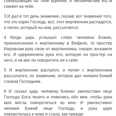
совершающих
на тебе
курение
, и
человеческие
кости
сожжет
на тебе.
3 И
дал
в тот
день
знамение
,
сказав
: вот
знамение
того,
что это
изрек
Господь
: вот, этот
жертвенник
распадется
,
и
пепел
, который на нем,
рассыплется
.
4 Когда
царь
услышал
слово
человека
Божия
,
произнесенное
к
жертвеннику
в
Вефиле
, то
простер
Иеровоам
руку
свою от
жертвенника
,
говоря
:
возьмите
его. И
одеревенела
рука
его, которую он
простер
на
него, и не
мог
он
поворотить
ее к себе.
5 И
жертвенник
распался
, и
пепел
с
жертвенника
рассыпался
, по
знамению
, которое
дал
человек
Божий
словом
Господним
.
6 И
сказал
царь
человеку
Божию
:
умилостиви
лице
Господа
Бога
твоего и
помолись
обо мне, чтобы
рука
моя могла
поворотиться
ко мне. И
умилостивил
человек
Божий
лице
Господа
, и
рука
царя
поворотилась
к нему и стала, как
прежде
.