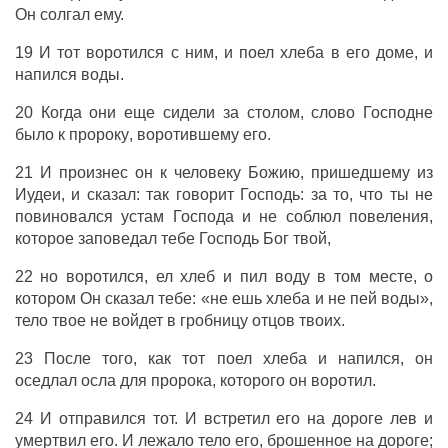
Он
солгал
ему.
19 И тот
воротился
с ним, и
поел
хлеба
в его
доме
, и
напился
воды
.
20 Когда они еще
сидели
за
столом
,
слово
Господне
было к
пророку
,
воротившему
его.
21 И
произнес
он к
человеку
Божию
,
пришедшему
из
Иудеи
, и
сказал
: так
говорит
Господь
:
за
то
,
что
ты
не
повиновался
устам
Господа
и не
соблюл
повеления
,
которое
заповедал
тебе
Господь
Бог
твой,
22 но
воротился
,
ел
хлеб
и
пил
воду
в том
месте
, о
котором Он
сказал
тебе: «не
ешь
хлеба
и не
пей
воды
»,
тело
твое не
войдет
в
гробницу
отцов
твоих.
23
После
того, как тот
поел
хлеба
и
напился
, он
оседлал
осла
для
пророка
, которого он
воротил
.
24 И
отправился
тот. И
встретил
его на
дороге
лев
и
умертвил
его. И лежало
тело
его,
брошенное
на
дороге
;