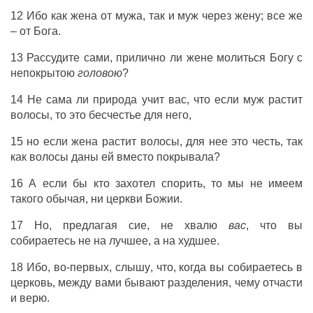
12
Ибо
как
жена
от
мужа
,
так
и
муж
через
жену
;
все
же
–
от
Бога
.
13
Рассудите
сами
,
прилично
ли
жене
молиться
Богу
с
непокрытою
головою
?
14
Не
сама
ли
природа
учит
вас
,
что
если
муж
растит
волосы
, то
это
бесчестье
для
него
,
15
но
если
жена
растит
волосы
, для
нее
это
честь
, так
как
волосы
даны
ей
вместо
покрывала
?
16
А
если
бы
кто
захотел
спорить
, то
мы
не
имеем
такого
обычая
,
ни
церкви
Божии
.
17
Но
,
предлагая
сие
,
не
хвалю
вас
,
что
вы
собираетесь
не
на
лучшее
,
а
на
худшее
.
18
Ибо
,
во-первых
,
слышу
, что, когда
вы
собираетесь
в
церковь
,
между
вами
бывают
разделения
,
чему
отчасти
и
верю
.