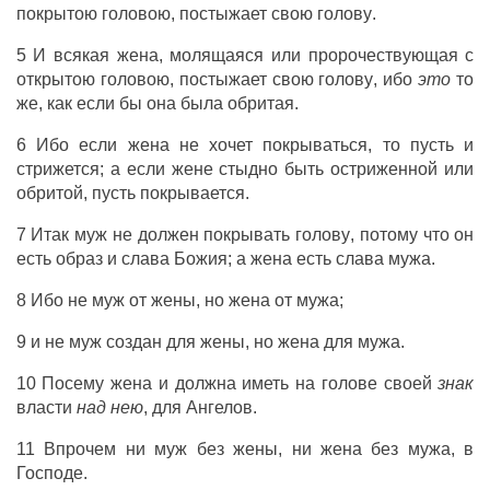
покрытою
головою
,
постыжает
свою
голову
.
5
И
всякая
жена
,
молящаяся
или
пророчествующая
с
открытою
головою
,
постыжает
свою
голову
,
ибо
это
то
же
, как если бы она
была
обритая
.
6
Ибо
если
жена
не
хочет
покрываться
, то пусть
и
стрижется
;
а
если
жене
стыдно
быть
остриженной
или
обритой
, пусть
покрывается
.
7
Итак
муж
не
должен
покрывать
голову
, потому что он
есть
образ
и
слава
Божия
;
а
жена
есть
слава
мужа
.
8
Ибо
не
муж
от
жены
,
но
жена
от
мужа
;
9
и
не
муж
создан
для
жены
,
но
жена
для
мужа
.
10
Посему
жена
и
должна
иметь
на
голове
своей
знак
власти
над
нею
,
для
Ангелов
.
11
Впрочем
ни
муж
без
жены
,
ни
жена
без
мужа
,
в
Господе
.