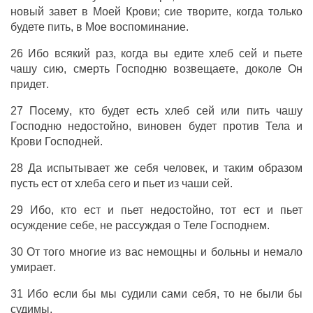
новый
завет
в
Моей
Крови
;
сие
творите
,
когда
только
будете
пить
,
в
Мое
воспоминание
.
26
Ибо
всякий
раз
, когда вы
едите
хлеб
сей
и
пьете
чашу
сию
,
смерть
Господню
возвещаете
,
доколе
Он
придет
.
27
Посему
,
кто
будет
есть
хлеб
сей
или
пить
чашу
Господню
недостойно
,
виновен
будет
против
Тела
и
Крови
Господней
.
28 Да
испытывает
же
себя
человек
,
и
таким
образом
пусть
ест
от
хлеба
сего
и
пьет
из
чаши
сей
.
29
Ибо
,
кто
ест
и
пьет
недостойно
, тот
ест
и
пьет
осуждение
себе
,
не
рассуждая
о
Теле
Господнем
.
30 От
того
многие
из
вас
немощны
и
больны
и
немало
умирает
.
31
Ибо
если
бы мы
судили
сами
себя
, то
не
были
бы
судимы
.