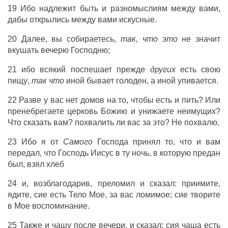
19
Ибо
надлежит
быть
и
разномыслиям
между
вами
,
дабы
открылись
между
вами
искусные
.
20
Далее
, вы
собираетесь
,
так, что это
не
значит
вкушать
вечерю
Господню
;
21
ибо
всякий
поспешает
прежде
других
есть
свою
пищу
,
так
что
иной
бывает
голоден
,
а
иной
упивается
.
22
Разве
у
вас
нет
домов
на то, чтобы
есть
и
пить
?
Или
пренебрегаете
церковь
Божию
и
унижаете
неимущих
?
Что
сказать
вам
?
похвалить
ли
вас
за
это
?
Не
похвалю
.
23
Ибо
я
от
Самого
Господа
принял
то,
что
и
вам
передал
,
что
Господь
Иисус
в
ту
ночь
,
в
которую
предан
был
,
взял
хлеб
24
и
,
возблагодарив
,
преломил
и
сказал
:
приимите
,
ядите
,
сие
есть
Тело
Мое
,
за
вас
ломимое
;
сие
творите
в
Мое
воспоминание
.
25
Также
и
чашу
после
вечери
, и
сказал
:
сия
чаша
есть