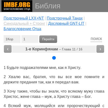
Библия
Подстрочный LXX+NT
|
Подстрочный Танах
|
Cинодальный + Стронг
|
Дословный GNT-LIT
|
Благословение Отца
поиск
Перейти
‹
›
1-е Коринфянам
– Глава 11 / 16
1
Будьте
подражателями
мне
,
как
я
Христу
.
2
Хвалю
вас
,
братия
,
что
вы
все
мое
помните
и
держите
предания
так,
как
я
передал
вам
.
3
Хочу
также
, чтобы
вы
знали
,
что
всякому
мужу
глава
Христос
,
жене
глава
–
муж
,
а
Христу
глава
–
Бог
.
4
Всякий
муж
,
молящийся
или
пророчествующий
с