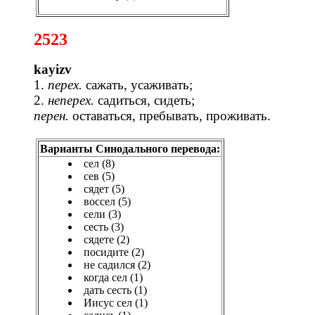
2523
kayizv
1.
перех.
сажать, усаживать;
2.
неперех.
садиться, сидеть;
перен.
оставаться, пребывать, проживать.
Варианты Синодального перевода:
сел (8)
сев (5)
сядет (5)
воссел (5)
сели (3)
сесть (3)
сядете (2)
посидите (2)
не садился (2)
когда сел (1)
дать сесть (1)
Иисус сел (1)