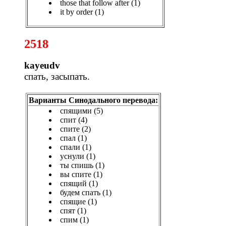
those that follow after (1)
it by order (1)
2518
kayeudv
спать, засыпать.
Варианты Синодального перевода:
спящими (5)
спит (4)
спите (2)
спал (1)
спали (1)
уснули (1)
ты спишь (1)
вы спите (1)
спящий (1)
будем спать (1)
спящие (1)
спят (1)
спим (1)