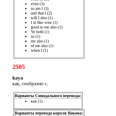
even (3)
so am I (3)
and that I (2)
will I also (1)
I in like wise (1)
good to me also (1)
Ye both (1)
so (1)
me also (1)
of me also (1)
when I (1)
2505
kaya
как, сообразно с.
Варианты Синодального перевода:
как (1)
Варианты перевода короля Иакова: