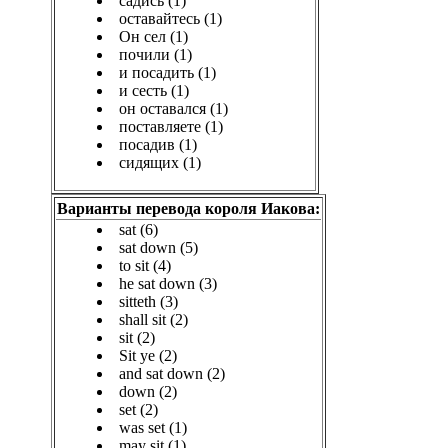
садись (1)
оставайтесь (1)
Он сел (1)
почили (1)
и посадить (1)
и сесть (1)
он оставался (1)
поставляете (1)
посадив (1)
сидящих (1)
Варианты перевода короля Иакова:
sat (6)
sat down (5)
to sit (4)
he sat down (3)
sitteth (3)
shall sit (2)
sit (2)
Sit ye (2)
and sat down (2)
down (2)
set (2)
was set (1)
may sit (1)