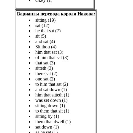
сижу (1)
Варианты перевода короля Иакова:
sitting (19)
sat (12)
he that sat (7)
sit (5)
and sat (4)
Sit thou (4)
him that sat (3)
of him that sat (3)
that sat (3)
sitteth (3)
there sat (2)
one sat (2)
to him that sat (2)
and sat down (1)
him that sitteth (1)
was set down (1)
sitting down (1)
to them that sit (1)
sitting by (1)
them that dwell (1)
sat down (1)
as he sat (1)