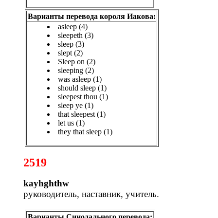
Варианты перевода короля Иакова:
asleep (4)
sleepeth (3)
sleep (3)
slept (2)
Sleep on (2)
sleeping (2)
was asleep (1)
should sleep (1)
sleepest thou (1)
sleep ye (1)
that sleepest (1)
let us (1)
they that sleep (1)
2519
kayhghthw
руководитель, наставник, учитель.
Варианты Синодального перевода: