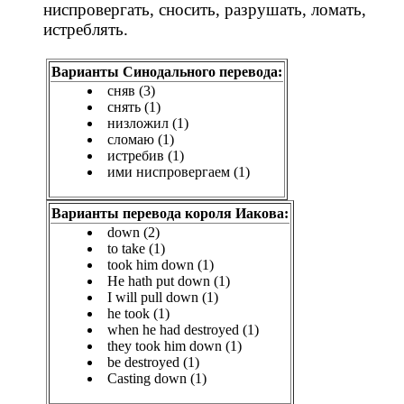
ниспровергать, сносить, разрушать, ломать,
истреблять.
Варианты Синодального перевода:
сняв (3)
снять (1)
низложил (1)
сломаю (1)
истребив (1)
ими ниспровергаем (1)
Варианты перевода короля Иакова:
down (2)
to take (1)
took him down (1)
He hath put down (1)
I will pull down (1)
he took (1)
when he had destroyed (1)
they took him down (1)
be destroyed (1)
Casting down (1)