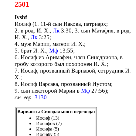
2501
Ivshf
Иосиф (1. 11-й сын Иакова, патриарх;
2. в род. И. Х.,
Лк
3:30; 3. сын Матафия, в род.
И. Х.,
Лк
3:25;
4. муж Марии, матери И. Х.;
5. брат И. Х.,
Мф
13:55;
6. Иосиф из Аримафеи, член Синедриона, в
гробу которого был похоронен И. Х.;
7. Иосиф, прозванный Варнавой, сотрудник И.
Х.;
8. Иосиф Варсава, прозванный Иустом;
9. сын некоторой Марии в
Мф
27:56);
см. евр.
3130
.
Варианты Синодального перевода:
Иосиф (13)
Иосифов (7)
Иосифа (5)
Иосифу (5)