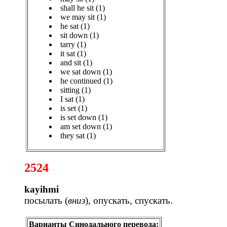
shall he sit (1)
we may sit (1)
he sat (1)
sit down (1)
tarry (1)
it sat (1)
and sit (1)
we sat down (1)
he continued (1)
sitting (1)
I sat (1)
is set (1)
is set down (1)
am set down (1)
they sat (1)
2524
kayihmi
посылать (
вниз
), опускать, спускать.
Варианты Синодального перевода: