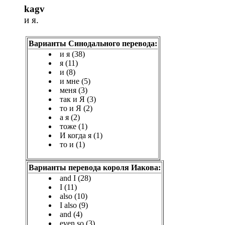
kagv
и я.
Варианты Синодального перевода:
и я (38)
я (11)
и (8)
и мне (5)
меня (3)
так и Я (3)
то и Я (2)
а я (2)
тоже (1)
И когда я (1)
то и (1)
Варианты перевода короля Иакова:
and I (28)
I (11)
also (10)
I also (9)
and (4)
even so (3)